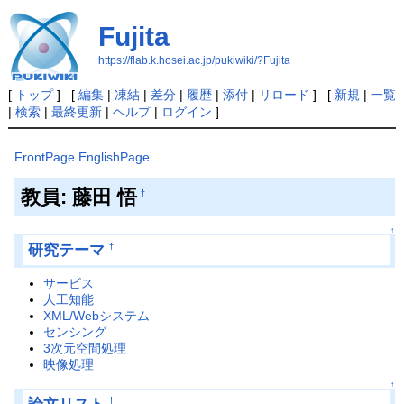
Fujita
https://flab.k.hosei.ac.jp/pukiwiki/?Fujita
[
トップ
] [
編集
|
凍結
|
差分
|
履歴
|
添付
|
リロード
] [
新規
|
一覧
|
検索
|
最終更新
|
ヘルプ
|
ログイン
]
FrontPage
EnglishPage
教員: 藤田 悟
†
↑
研究テーマ
†
サービス
人工知能
XML/Webシステム
センシング
3次元空間処理
映像処理
↑
†