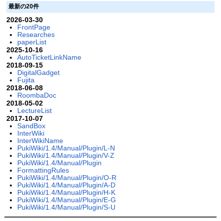
最新の20件
2026-03-30
FrontPage
Researches
paperList
2025-10-16
AutoTicketLinkName
2018-09-15
DigitalGadget
Fujita
2018-06-08
RoombaDoc
2018-05-02
LectureList
2017-10-07
SandBox
InterWiki
InterWikiName
PukiWiki/1.4/Manual/Plugin/L-N
PukiWiki/1.4/Manual/Plugin/V-Z
PukiWiki/1.4/Manual/Plugin
FormattingRules
PukiWiki/1.4/Manual/Plugin/O-R
PukiWiki/1.4/Manual/Plugin/A-D
PukiWiki/1.4/Manual/Plugin/H-K
PukiWiki/1.4/Manual/Plugin/E-G
PukiWiki/1.4/Manual/Plugin/S-U