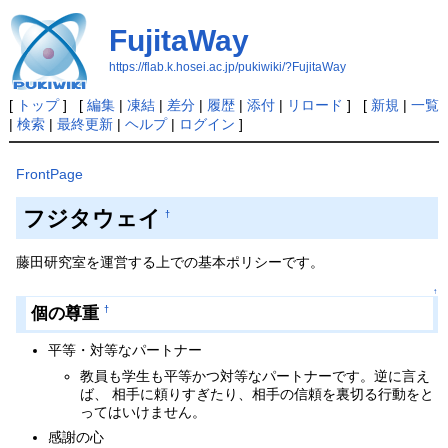
FujitaWay
https://flab.k.hosei.ac.jp/pukiwiki/?FujitaWay
[
トップ
] [
編集
|
凍結
|
差分
|
履歴
|
添付
|
リロード
] [
新規
|
一覧
|
検索
|
最終更新
|
ヘルプ
|
ログイン
]
FrontPage
フジタウェイ
†
藤田研究室を運営する上での基本ポリシーです。
↑
個の尊重
†
平等・対等なパートナー
教員も学生も平等かつ対等なパートナーです。逆に言え
ば、 相手に頼りすぎたり、相手の信頼を裏切る行動をと
ってはいけません。
感謝の心