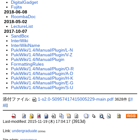
DigitalGadget
Fujita
2018-06-08
RoombaDoc
2018-05-02
LectureList
2017-10-07
SandBox
InterWiki
InterWikiName
PukiWiki/1.4/Manual/Plugin/L-N
PukiWiki/1.4/Manual/Plugin/V-Z
PukiWiki/1.4/Manual/Plugin
FormattingRules
PukiWiki/1.4/Manual/Plugin/O-R
PukiWiki/1.4/Manual/Plugin/A-D
PukiWiki/1.4/Manual/Plugin/H-K
PukiWiki/1.4/Manual/Plugin/E-G
PukiWiki/1.4/Manual/Plugin/S-U
添付ファイル:
1-s2.0-S0957417415005229-main.pdf
3628件
[
詳
細
]
(3913d)
Last-modified: 2015-11-19 (木) 17:04:17
Link:
undergraduate
(3293d)
Site admin:
anonymous