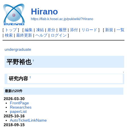
Hirano
https://flab.k.hosei.ac.jp/pukiwiki/?Hirano
[
トップ
] [
編集
|
凍結
|
差分
|
履歴
|
添付
|
リロード
] [
新規
|
一覧
|
検索
|
最終更新
|
ヘルプ
|
ログイン
]
undergraduate
平野裕也
†
↑
研究内容
†
最新の20件
2026-03-30
FrontPage
Researches
paperList
2025-10-16
AutoTicketLinkName
2018-09-15