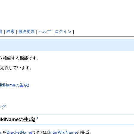
覧
|
検索
|
最終更新
|
ヘルプ
|
ログイン
]
を接続する機能です。
定義しています。
WikiNameの生成)
ング
ikiNameの生成)
†
e
を
BracketName
で作れば
InterWikiName
の完成。