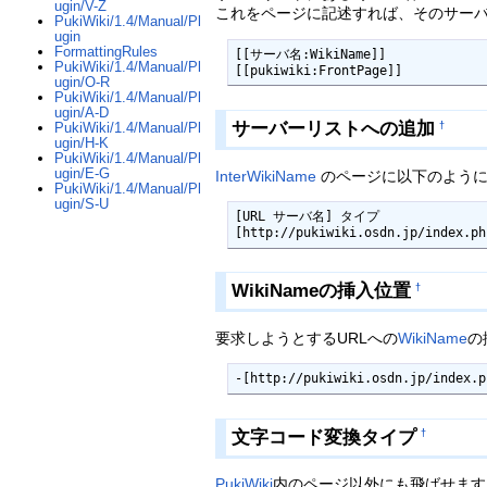
ugin/V-Z
これをページに記述すれば、そのサー
PukiWiki/1.4/Manual/Pl
ugin
FormattingRules
[[サーバ名:WikiName]]

PukiWiki/1.4/Manual/Pl
[[pukiwiki:FrontPage]]
ugin/O-R
PukiWiki/1.4/Manual/Pl
ugin/A-D
サーバーリストへの追加
†
PukiWiki/1.4/Manual/Pl
ugin/H-K
PukiWiki/1.4/Manual/Pl
ugin/E-G
InterWikiName
のページに以下のように
PukiWiki/1.4/Manual/Pl
ugin/S-U
[URL サーバ名] タイプ

[http://pukiwiki.osdn.jp/index.ph
WikiNameの挿入位置
†
要求しようとするURLへの
WikiName
の
-[http://pukiwiki.osdn.jp/index.p
文字コード変換タイプ
†
PukiWiki
内のページ以外にも飛ばせます