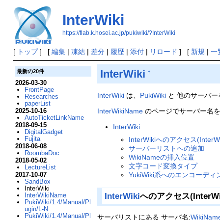
InterWiki
https://flab.k.hosei.ac.jp/pukiwiki/?InterWiki
[
トップ
] [
編集
|
凍結
|
差分
|
履歴
|
添付
|
リロード
] [
新規
|
一
InterWiki
最新の20件
†
2026-03-30
FrontPage
InterWiki
は、
PukiWiki
と 他のサーバー
Researches
paperList
InterWikiName
のページでサーバー名を
2025-10-16
AutoTicketLinkName
2018-09-15
InterWiki
DigitalGadget
Fujita
InterWikiへのアクセス(Inter
2018-06-08
サーバーリストへの追加
RoombaDoc
WikiNameの挿入位置
2018-05-02
文字コード変換タイプ
LectureList
YukiWiki系へのエンコーディ
2017-10-07
SandBox
InterWiki
InterWiki
へのアクセス(InterW
InterWikiName
PukiWiki/1.4/Manual/Pl
ugin/L-N
PukiWiki/1.4/Manual/Pl
サーバリストにある サーバ名:
WikiNam