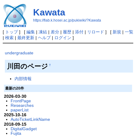
Kawata
https://flab.k.hosei.ac.jp/pukiwiki/?Kawata
[
トップ
] [
編集
|
凍結
|
差分
|
履歴
|
添付
|
リロード
] [
新規
|
一覧
|
検索
|
最終更新
|
ヘルプ
|
ログイン
]
undergraduate
川田のページ
†
内部情報
最新の20件
2026-03-30
FrontPage
Researches
paperList
2025-10-16
AutoTicketLinkName
2018-09-15
DigitalGadget
Fujita