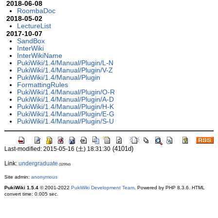
2018-06-08
RoombaDoc
2018-05-02
LectureList
2017-10-07
SandBox
InterWiki
InterWikiName
PukiWiki/1.4/Manual/Plugin/L-N
PukiWiki/1.4/Manual/Plugin/V-Z
PukiWiki/1.4/Manual/Plugin
FormattingRules
PukiWiki/1.4/Manual/Plugin/O-R
PukiWiki/1.4/Manual/Plugin/A-D
PukiWiki/1.4/Manual/Plugin/H-K
PukiWiki/1.4/Manual/Plugin/E-G
PukiWiki/1.4/Manual/Plugin/S-U
(4101d)
Last-modified: 2015-05-16 (土) 18:31:30
Link:
undergraduate
(3295d)
Site admin:
anonymous
PukiWiki 1.5.4
© 2001-2022
PukiWiki Development Team
. Powered by PHP 8.3.6. HTML
convert time: 0.005 sec.