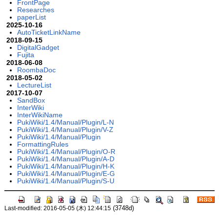
FrontPage
Researches
paperList
2025-10-16
AutoTicketLinkName
2018-09-15
DigitalGadget
Fujita
2018-06-08
RoombaDoc
2018-05-02
LectureList
2017-10-07
SandBox
InterWiki
InterWikiName
PukiWiki/1.4/Manual/Plugin/L-N
PukiWiki/1.4/Manual/Plugin/V-Z
PukiWiki/1.4/Manual/Plugin
FormattingRules
PukiWiki/1.4/Manual/Plugin/O-R
PukiWiki/1.4/Manual/Plugin/A-D
PukiWiki/1.4/Manual/Plugin/H-K
PukiWiki/1.4/Manual/Plugin/E-G
PukiWiki/1.4/Manual/Plugin/S-U
(3748d)
Last-modified: 2016-05-05 (木) 12:44:15