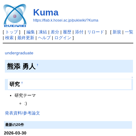
Kuma
https://flab.k.hosei.ac.jp/pukiwiki/?Kuma
[
トップ
] [
編集
|
凍結
|
差分
|
履歴
|
添付
|
リロード
] [
新規
|
一覧
|
検索
|
最終更新
|
ヘルプ
|
ログイン
]
undergraduate
熊添 勇人
†
↑
研究
†
研究テーマ
:)
発表資料/参考論文
最新の20件
2026-03-30