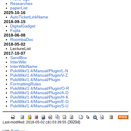
Researches
paperList
2025-10-16
AutoTicketLinkName
2018-09-15
DigitalGadget
Fujita
2018-06-08
RoombaDoc
2018-05-02
LectureList
2017-10-07
SandBox
InterWiki
InterWikiName
PukiWiki/1.4/Manual/Plugin/L-N
PukiWiki/1.4/Manual/Plugin/V-Z
PukiWiki/1.4/Manual/Plugin
FormattingRules
PukiWiki/1.4/Manual/Plugin/O-R
PukiWiki/1.4/Manual/Plugin/A-D
PukiWiki/1.4/Manual/Plugin/H-K
PukiWiki/1.4/Manual/Plugin/E-G
PukiWiki/1.4/Manual/Plugin/S-U
(3020d)
Last-modified: 2018-05-02 (水) 03:39:55
Link:
Fujita