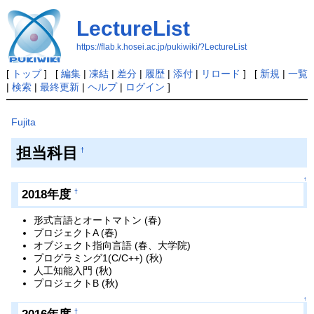
LectureList
https://flab.k.hosei.ac.jp/pukiwiki/?LectureList
[
トップ
] [
編集
|
凍結
|
差分
|
履歴
|
添付
|
リロード
] [
新規
|
一覧
|
検索
|
最終更新
|
ヘルプ
|
ログイン
]
Fujita
担当科目
†
↑
2018年度
†
形式言語とオートマトン (春)
プロジェクトA (春)
オブジェクト指向言語 (春、大学院)
プログラミング1(C/C++) (秋)
人工知能入門 (秋)
プロジェクトB (秋)
↑
†