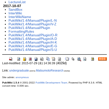
LectureList
2017-10-07
SandBox
InterWiki
InterWikiName
PukiWiki/1.4/Manual/Plugin/L-N
PukiWiki/1.4/Manual/Plugin/V-Z
PukiWiki/1.4/Manual/Plugin
FormattingRules
PukiWiki/1.4/Manual/Plugin/O-R
PukiWiki/1.4/Manual/Plugin/A-D
PukiWiki/1.4/Manual/Plugin/H-K
PukiWiki/1.4/Manual/Plugin/E-G
PukiWiki/1.4/Manual/Plugin/S-U
(4029d)
Last-modified: 2015-07-29 (水) 14:36:39
Link:
undergraduate
MatsumotoResearch
(3297d)
(4029d)
Site admin:
anonymous
PukiWiki 1.5.4
© 2001-2022
PukiWiki Development Team
. Powered by PHP 8.3.6. HTML
convert time: 0.006 sec.