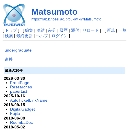
Matsumoto
https://flab.k.hosei.ac.jp/pukiwiki/?Matsumoto
[
トップ
] [
編集
|
凍結
|
差分
|
履歴
|
添付
|
リロード
] [
新規
|
一覧
|
検索
|
最終更新
|
ヘルプ
|
ログイン
]
undergraduate
進捗
最新の20件
2026-03-30
FrontPage
Researches
paperList
2025-10-16
AutoTicketLinkName
2018-09-15
DigitalGadget
Fujita
2018-06-08
RoombaDoc
2018-05-02