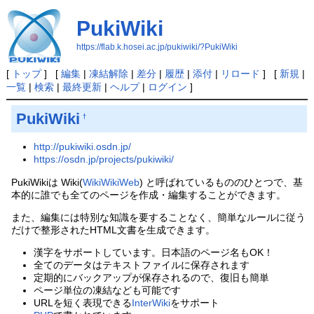
PukiWiki
https://flab.k.hosei.ac.jp/pukiwiki/?PukiWiki
[
トップ
] [
編集
|
凍結解除
|
差分
|
履歴
|
添付
|
リロード
] [
新規
|
一覧
|
検索
|
最終更新
|
ヘルプ
|
ログイン
]
PukiWiki
†
http://pukiwiki.osdn.jp/
https://osdn.jp/projects/pukiwiki/
PukiWikiは Wiki(
WikiWikiWeb
) と呼ばれているもののひとつで、基
本的に誰でも全てのページを作成・編集することができます。
また、編集には特別な知識を要することなく、簡単なルールに従う
だけで整形されたHTML文書を生成できます。
漢字をサポートしています。日本語のページ名もOK！
全てのデータはテキストファイルに保存されます
定期的にバックアップが保存されるので、復旧も簡単
ページ単位の凍結なども可能です
URLを短く表現できる
InterWiki
をサポート