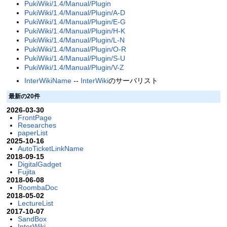
PukiWiki/1.4/Manual/Plugin
PukiWiki/1.4/Manual/Plugin/A-D
PukiWiki/1.4/Manual/Plugin/E-G
PukiWiki/1.4/Manual/Plugin/H-K
PukiWiki/1.4/Manual/Plugin/L-N
PukiWiki/1.4/Manual/Plugin/O-R
PukiWiki/1.4/Manual/Plugin/S-U
PukiWiki/1.4/Manual/Plugin/V-Z
InterWikiName
--
InterWiki
のサーバリスト
最新の20件
2026-03-30
FrontPage
Researches
paperList
2025-10-16
AutoTicketLinkName
2018-09-15
DigitalGadget
Fujita
2018-06-08
RoombaDoc
2018-05-02
LectureList
2017-10-07
SandBox
InterWiki