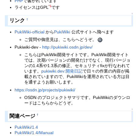
PHP
で書かれています
*1
ライセンスはGPL
です
↑
リンク
†
PukiWiki-official
から
PukiWiki
公式サイトへ飛べます
ご質問や御意見は、こちらへどうぞ。
Pukiwiki-dev -
http://pukiwiki.osdn.jp/dev/
こちらはPukiWiki開発サイトです。PukiWiki開発サイト
では、次期バージョンの開発だけでなく、現行バージョ
ンの1.4系や1.3系の修正、セキュリティfixが行なわれて
います。
pukiwiki.dev:開発日記
で日々の作業の内容が掲
載されていますので、PukiWikiを運用されている方は目
を通すようお願いします。
https://osdn.jp/projects/pukiwiki/
OSDN のプロジェクトサマリです。PukiWikiのダウンロ
ードはこちらからどうぞ。
↑
関連ページ
†
PukiWiki/1.4
PukiWiki/1.4/Manual