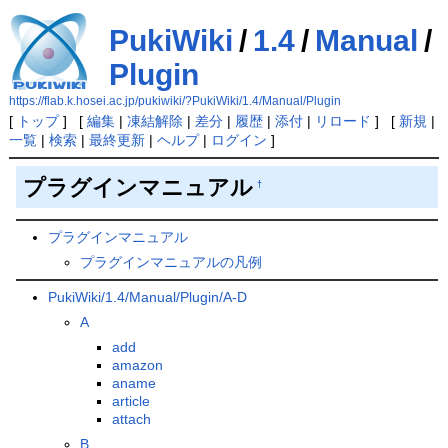
PukiWiki
/
1.4
/
Manual
/
Plugin
https://flab.k.hosei.ac.jp/pukiwiki/?PukiWiki/1.4/Manual/Plugin
[
トップ
] [
編集
|
凍結解除
|
差分
|
履歴
|
添付
|
リロード
] [
新規
|
一覧
|
検索
|
最終更新
|
ヘルプ
|
ログイン
]
プラグインマニュアル
†
プラグインマニュアル
プラグインマニュアルの凡例
PukiWiki/1.4/Manual/Plugin/A-D
A
add
amazon
aname
article
attach
B