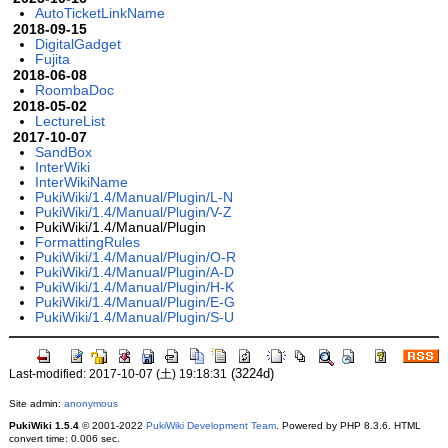
AutoTicketLinkName
2018-09-15
DigitalGadget
Fujita
2018-06-08
RoombaDoc
2018-05-02
LectureList
2017-10-07
SandBox
InterWiki
InterWikiName
PukiWiki/1.4/Manual/Plugin/L-N
PukiWiki/1.4/Manual/Plugin/V-Z
PukiWiki/1.4/Manual/Plugin
FormattingRules
PukiWiki/1.4/Manual/Plugin/O-R
PukiWiki/1.4/Manual/Plugin/A-D
PukiWiki/1.4/Manual/Plugin/H-K
PukiWiki/1.4/Manual/Plugin/E-G
PukiWiki/1.4/Manual/Plugin/S-U
(3224d)
Last-modified: 2017-10-07 (土) 19:18:31
Site admin:
anonymous
PukiWiki 1.5.4
© 2001-2022
PukiWiki Development Team
. Powered by PHP 8.3.6. HTML
convert time: 0.006 sec.