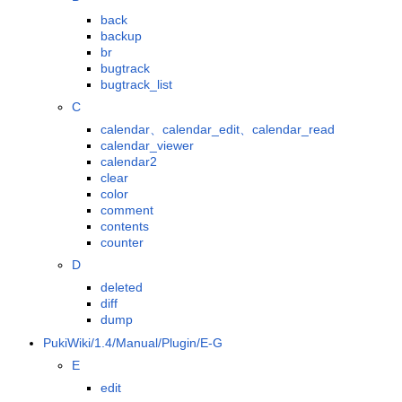
back
backup
br
bugtrack
bugtrack_list
C
calendar、calendar_edit、calendar_read
calendar_viewer
calendar2
clear
color
comment
contents
counter
D
deleted
diff
dump
PukiWiki/1.4/Manual/Plugin/E-G
E
edit