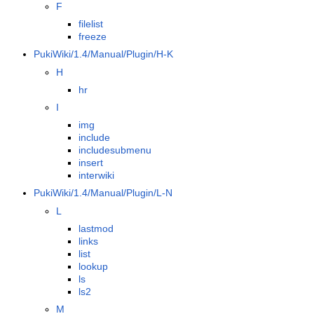
F
filelist
freeze
PukiWiki/1.4/Manual/Plugin/H-K
H
hr
I
img
include
includesubmenu
insert
interwiki
PukiWiki/1.4/Manual/Plugin/L-N
L
lastmod
links
list
lookup
ls
ls2
M