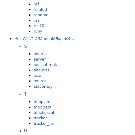
ref
related
rename
rss
rss10
ruby
PukiWiki/1.4/Manual/Plugin/S-U
S
search
server
setlinebreak
showrss
size
source
stationary
T
template
topicpath
touchgraph
tracker
tracker_list
U