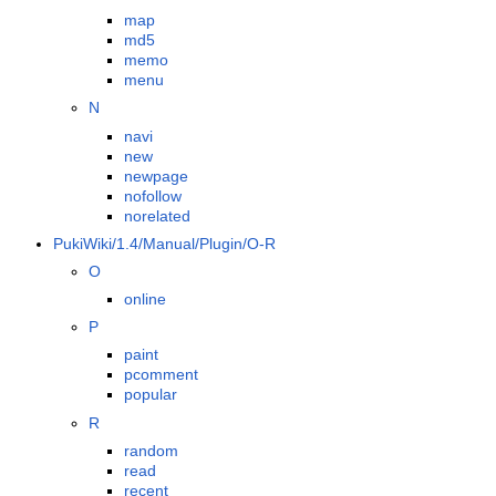
map
md5
memo
menu
N
navi
new
newpage
nofollow
norelated
PukiWiki/1.4/Manual/Plugin/O-R
O
online
P
paint
pcomment
popular
R
random
read
recent