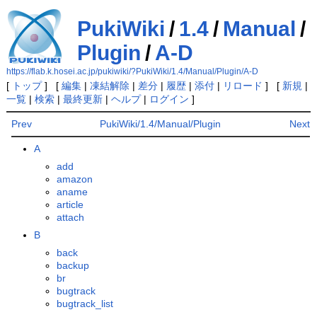
PukiWiki
/
1.4
/
Manual
/
Plugin
/
A-D
https://flab.k.hosei.ac.jp/pukiwiki/?PukiWiki/1.4/Manual/Plugin/A-D
[
トップ
] [
編集
|
凍結解除
|
差分
|
履歴
|
添付
|
リロード
] [
新規
|
一覧
|
検索
|
最終更新
|
ヘルプ
|
ログイン
]
Prev
PukiWiki/1.4/Manual/Plugin
Next
A
add
amazon
aname
article
attach
B
back
backup
br
bugtrack
bugtrack_list