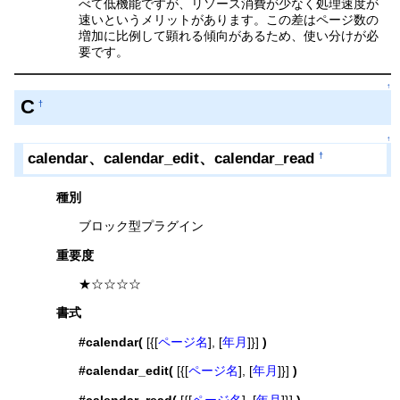
べて低機能ですが、リソース消費が少なく処理速度が
速いというメリットがあります。この差はページ数の
増加に比例して顕れる傾向があるため、使い分けが必
要です。
↑
C
†
↑
calendar、calendar_edit、calendar_read
†
種別
ブロック型プラグイン
重要度
★☆☆☆☆
書式
#calendar(
[{[
ページ名
], [
年月
]}]
)
#calendar_edit(
[{[
ページ名
], [
年月
]}]
)
#calendar_read(
[{[
ページ名
], [
年月
]}]
)