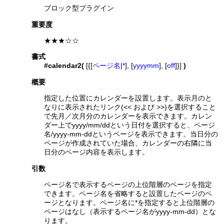
ブロック型プラグイン
重要度
★★★☆☆
書式
#calendar2(
[{[
ページ名
|
*
], [
yyyymm
], [
off
]}]
)
概要
指定した位置にカレンダーを設置します。表示月のと
なりに表示されたリンク(<< および >>)を選択すること
で先月／次月分のカレンダーを表示できます。カレン
ダー上でyyyy/mm/ddという日付を選択すると、ページ
名/yyyy-mm-ddというページを表示できます。当日分の
ページが作成されていた場合、カレンダーの右隣に当
日分のページ内容を表示します。
引数
ページ名で表示するページの上位階層のページを指定
できます。ページ名を省略すると設置したページのペ
ージとなります。ページ名に*を指定すると上位階層の
ページはなし（表示するページ名がyyyy-mm-dd）とな
ります。