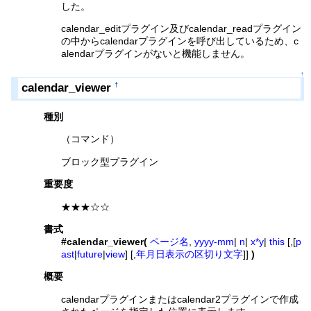
した。
calendar_editプラグイン及びcalendar_readプラグイン
の中からcalendarプラグインを呼び出しているため、c
alendarプラグインがないと機能しません。
↑
calendar_viewer
†
種別
（コマンド）
ブロック型プラグイン
重要度
★★★☆☆
書式
#calendar_viewer(
ページ名
,
yyyy-mm
|
n
|
x*y
|
this
[,[
p
ast
|
future
|
view
] [,
年月日表示の区切り文字
]]
)
概要
calendarプラグインまたはcalendar2プラグインで作成