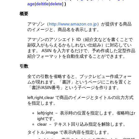
age
|
deltitle
|
delete
]
)
概要
アマゾン（
http://www.amazon.co.jp
）が提供する商品
のイメージと、商品名を表示します。
アマゾンのアソシエイト ID（紹介文などを書くことで
副収入がもらえるかもしれない仕組み）に対応してい
ます。 ASIN を入力するだけで、予め作成した定型作品
紹介フォーマットを自動生成することができます。
引数
全ての引数を省略すると、ブックレビュー作成フォー
ムが現れます。「書評」というページにこれを置くと
「書評/ASIN番号」という子ページを作ります。
left,right,clear で商品のイメージとタイトルの出力方式
を指定します。
left|right － 表示時の位置を指定します。省略時はr
ightです。
clear － テキスト回り込み指定を解除します。
タイトル,image で表示内容を指定します。