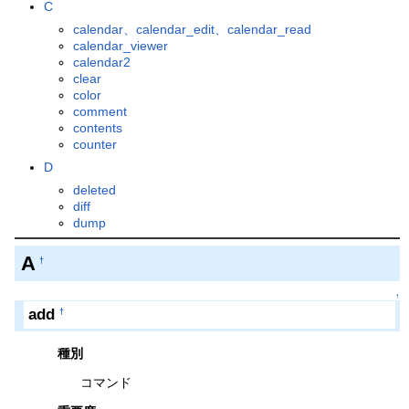
C
calendar、calendar_edit、calendar_read
calendar_viewer
calendar2
clear
color
comment
contents
counter
D
deleted
diff
dump
A
†
↑
add
†
種別
コマンド