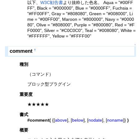
以下、
W3C勧告書
より抜粋した色名。 Aqua = "#00FF
FF", Black = "#000000", Blue = "#0000FF", Fuchsia =
"#FF00FF", Gray = "#808080", Green = "#008000", Li
me = "#00FF00", Maroon = "#800000", Navy = "#0000
80", Olive = "#808000", Purple = "#800080", Red = "#F
F0000", Silver = "#C0C0C0", Teal = "#008080", White =
"#FFFFFF", Yellow = "#FFFF00"
↑
comment
†
種別
（コマンド）
ブロック型プラグイン
重要度
★★★★★
書式
#comment(
{[
above
], [
below
], [
nodate
], [
noname
]}
)
概要