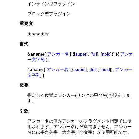
インライン型プラグイン
ブロック型プラグイン
重要度
★★★★☆
書式
&aname(
アンカー名
[,{[
super
], [
full
], [
noid
]}]
){
アンカ
ー文字列
};
#aname(
アンカー名
[,{[
super
], [
full
], [
noid
]},
アンカー
文字列
]
)
概要
指定した位置にアンカー(リンクの飛び先)を設定しま
す。
引数
アンカー名の値がアンカーのフラグメント指定子に使
用されます。アンカー名は省略できません。アンカー
名には半角英字（大文字／小文字）が使用可能です。