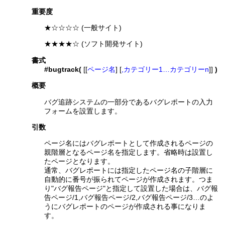
重要度
★☆☆☆☆ (一般サイト)
★★★★☆ (ソフト開発サイト)
書式
#bugtrack(
[[
ページ名
] [
,カテゴリー1…カテゴリーn
]]
)
概要
バグ追跡システムの一部分であるバグレポートの入力
フォームを設置します。
引数
ページ名にはバグレポートとして作成されるページの
親階層となるページ名を指定します。省略時は設置し
たページとなります。
通常、バグレポートには指定したページ名の子階層に
自動的に番号が振られてページが作成されます。つま
り"バグ報告ページ"と指定して設置した場合は、バグ報
告ページ/1,バグ報告ページ/2,バグ報告ページ/3…のよ
うにバグレポートのページが作成される事になりま
す。