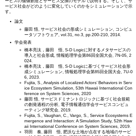
ービスの価値創造とサービス交換のモデルで説明する。そして、サ
ービス社会がどのように変化していくのかをシミュレーションで示
す。
論文
藤田 悟, サービス社会の形成シミュレーション, コンピュ
ータソフトウェア, vol.31, no.3, pp.200-210, 2014.
学会発表
橋本亮汰，藤田 悟, S-D Logicに対するメタサービスの
導入と社会形成, 情報処理学会第86回全国大会, 7N-05, 2
024.
橋本亮汰，藤田 悟, S-D Logicに基づくサービス社会形
成シミュレーション, 情報処理学会第85回全国大会, 7U-0
6, 2023.
Fujita, S., Analysis of Localized Actors’ Behaviors in Serv
ice Ecosystem Simulation, 53th Hawaii International Con
ference on System Sciences, 2020
藤田 悟, サービスドミナントロジックに基づく社会規範
の創発過程の分析, 電子情報通信学会サービスコンピュ
ーティング研究会, 2019.
Fujita, S., Vaughan, C., Vargo, S., Service Ecosystems E
mergence and Interaction: A Simulation Study, 52th Haw
aii International Conference on System Sciences, 2019.
羽田 奏, 藤田 悟, 肥沃な土地が点在する地域のサービ