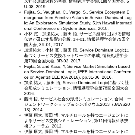
ス社会形成過程の考察, 情報処理学会第81回全国大会, 5
U-08, 2019.
Fujita, S., Vaughan, C., Vargo, S., Service Ecosystem E
mergence from Primitive Actors in Service Dominant Log
ic: An Exploratory Simulation Study, 51th Hawaii Internati
onal Conference on System Sciences, 2018.
小林 寛，加瀬祐太，藤田 悟, サービス経済における情報
伝達が及ぼす影響の分析, 3R-01, 情報処理学会第79回全
国大会, 3R-01, 2017.
加瀬祐太，小林 寛，藤田 悟, Service Dominant Logicに
基づくサービス交換ネットワークの形成, 情報処理学会
第79回全国大会, 3R-02, 2017.
Fujita, S. and Kase, Y, Service Market Simulation based
on Service-Dominant Logic, IEEE International Conferen
ce on Agents(IEEE ICA 2016), pp.31-36, 2016.
加瀬 祐太，藤田 悟, Service Dominant Logicに基づく社
会形成シミュレーション, 情報処理学会第78回全国大会,
2016.
藤田 悟, サービス社会の形成シミュレーション, 合同エー
ジェントワークショップ＆シンポジウム2013（JAWS20
13), 2014.
伊藤 康太, 藤田 悟, マルチロールを持つエージェントに
よるサービス交換シミュレーション, 第11回情報科学技
術フォーラム, 2012.
伊藤 康太, 藤田 悟, マルチロールを持つエージェントに