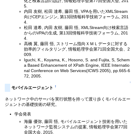
化と検索言語の設計, 情報処理学会第77回全国大会, 201
5.
内田 友樹, 松田 達希, 藤田 悟, VPAを用いたXMLStream
向けCEPエンジン, 第13回情報科学技術フォーラム, 201
4.
松田 達希, 内田 友樹, 藤田 悟, XMLStream向け検索言語
からのVPAの生成, 第13回情報科学技術フォーラム, 201
4.
高橋 翼, 藤田 悟, ストリーム指向ＸＭＬデータに対する
効率的フィルタリング, 情報処理学会第71回全国大会、2
009.
Iguchi, K., Koyama, K., Hosono, S. and Fujita, S, Schem
a Based Enhancement of XPath Engine, IEEE Internatio
nal Conference on Web Services(ICWS 2005), pp.665-6
72, 2005.
↑
†
モバイルエージェント
ネットワーク中のサーバを実行状態を持って渡り歩くモバイルエー
ジェントの基礎技術の研究。
学会発表
海藤 優弥, 藤田 悟, モバイルエージェント技術を用いた
ネットワーク監視システムの提案, 情報処理学会第77回
全国大会, 2015.