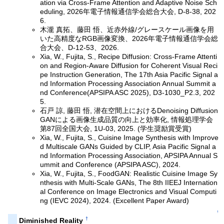
ation via Cross-Frame Attention and Adaptive Noise Sch
eduling, 2026年電子情報通信学会総合大会, D-8-38, 202
6.
木瀧 真拓、藤田 悟、近赤外線/グレースケール画像を用
いた高精度なRGB画像変換、2026年電子情報通信学会総
合大会、D-12-53、2026.
Xia, W., Fujita, S., Recipe Diffusion: Cross-Frame Attenti
on and Region-Aware Diffusion for Coherent Visual Reci
pe Instruction Generation, The 17th Asia Pacific Signal a
nd Information Processing Association Annual Summit a
nd Conference(APSIPA ASC 2025), D3-1030_P2.3, 202
5.
石戸 諒, 藤田 悟, 潜在空間上におけるDenoising Diffusion
GANによる画像生成品質の向上と効率化, 情報処理学会
第87回全国大会, 1U-03, 2025. (学生奨励賞受賞)
Xia, W., Fujita, S., Cuisine Image Synthesis with Improve
d Multiscale GANs Guided by CLIP, Asia Pacific Signal a
nd Information Processing Association, APSIPA Annual S
ummit and Conference (APSIPA ASC), 2024.
Xia, W., Fujita, S., FoodGAN: Realistic Cuisine Image Sy
nthesis with Multi-Scale GANs, The 8th IIEEJ Internation
al Conference on Image Electronics and Visual Computi
ng (IEVC 2024), 2024. (Excellent Paper Award)
↑
†
Diminished Reality