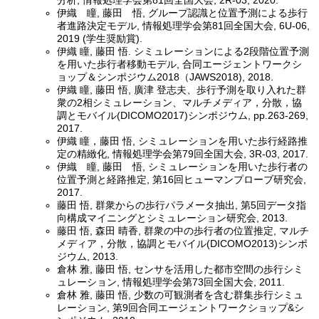
分析, 情報処理学会第81回全国大会, 2R-03, 2020.
伊織 瞳, 藤田 悟, グループ認識と位置予測による歩行
者進路決定モデル, 情報処理学会第81回全国大会, 6U-06,
2019 (学生奨励賞).
伊織 瞳, 藤田 悟. シミュレーションによる2段階位置予測
を用いた歩行者移動モデル, 合同エージェントワークシ
ョップ＆シンポジウム2018（JAWS2018), 2018.
伊織 瞳, 藤田 悟, 廣津 登志夫、歩行予測を取り入れた群
衆の2相シミュレーション、マルチメディア，分散，協
調とモバイル(DICOMO2017)シンポジウム, pp.263-269,
2017.
伊織 瞳，藤田 悟, シミュレーションを用いた歩行経路推
定の精緻化, 情報処理学会第79回全国大会, 3R-03, 2017.
伊織 瞳, 藤田 悟, シミュレーションを用いた歩行者の
位置予測と経路推定, 第16回ヒューマンプローブ研究会,
2017.
藤田 悟, 群衆からの歩行パラメータ抽出, 第5回データ指
向構成マイニングとシミュレーション研究会, 2013.
藤田 悟, 森田 晴香, 群衆の中の歩行者の位置推定, マルチ
メディア，分散，協調とモバイル(DICOMO2013)シンポ
ジウム, 2013.
倉林 雅, 藤田 悟, センサを活用した都市空間の歩行シミ
ュレーション, 情報処理学会第73回全国大会, 2011.
倉林 雅, 藤田 悟, 少数の可観測者を含む群集歩行シミュ
レーション, 第9回合同エージェントワークショップ&シ