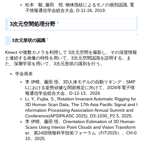
松本 駿, 藤田 悟, 物体指紋によるモノの個別認識, 電
子情報通信学会総合大会, D-11-26, 2019.
↑
3次元空間処理分野
†
↑
†
3次元形状の認識
Kinect や複数カメラを利用して 3次元空間を撮影し、その深度情報
と連続する画像の特性を用いて、3次元空間認識を説明する。ま
た、深層学習を用いて、3次元形状の識別を行う。
学会発表
李 伊晴、藤田 悟、3D人体モデルの自動リギング：SMP
Lにおける姿勢頑健な関節推定に向けて、2026年電子情
報通信学会総合大会、D-12-13、2026.
Li, Y., Fujita, S., Rotation Invariant Automatic Rigging for
3D Human Scan Data, The 17th Asia Pacific Signal and I
nformation Processing Association Annual Summit and
Conference(APSIPA ASC 2025), D3-1030_P2.5, 2025.
李 伊晴、藤田 悟、Orientation Estimation of 3D Human
Scans Using Interior Point Clouds and Vision Transform
er、第24回情報科学技術フォーラム（FIT2025）、CH-0
10、2025.