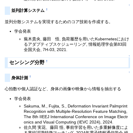
↑
†
並列計算システム
並列分散システムを実現するためのコア技術を作成する。
学会発表
蕪木貴央, 藤田 悟, 負荷履歴を用いたKubernetesにおけ
るアダプティブスケジューリング, 情報処理学会第83回
全国大会, 7H-03, 2021.
↑
センシング分野
†
↑
†
身体計測
心拍数や個人認証など、身体の画像や映像から情報を抽出する
学会発表
Sakuma, M., Fujita, S., Deformation Invariant Palmprint
Recognition with Multiple-Resolution Feature Matching,
The 8th IIEEJ International Conference on Image Electr
onics and Visual Computing (IEVC 2024), 2024.
佐久間 実花、藤田 悟, 事前学習を用いた多重解像度によ
る掌紋認識特徴マッチング, 2024年電子情報通信学会 総