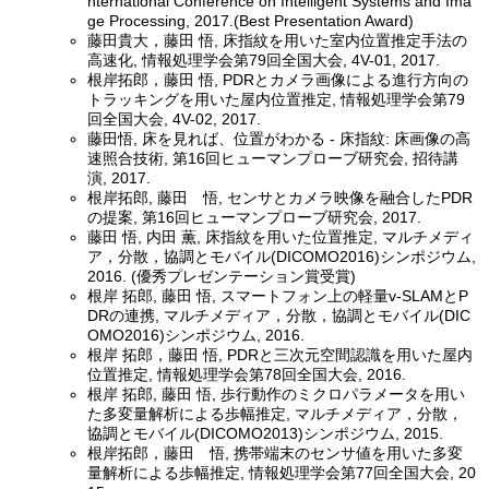
nternational Conference on Intelligent Systems and Ima
ge Processing, 2017.(Best Presentation Award)
藤田貴大，藤田 悟, 床指紋を用いた室内位置推定手法の
高速化, 情報処理学会第79回全国大会, 4V-01, 2017.
根岸拓郎，藤田 悟, PDRとカメラ画像による進行方向の
トラッキングを用いた屋内位置推定, 情報処理学会第79
回全国大会, 4V-02, 2017.
藤田悟, 床を見れば、位置がわかる - 床指紋: 床画像の高
速照合技術, 第16回ヒューマンプローブ研究会, 招待講
演, 2017.
根岸拓郎, 藤田 悟, センサとカメラ映像を融合したPDR
の提案, 第16回ヒューマンプローブ研究会, 2017.
藤田 悟, 内田 薫, 床指紋を用いた位置推定, マルチメディ
ア，分散，協調とモバイル(DICOMO2016)シンポジウム,
2016. (優秀プレゼンテーション賞受賞)
根岸 拓郎, 藤田 悟, スマートフォン上の軽量v-SLAMとP
DRの連携, マルチメディア，分散，協調とモバイル(DIC
OMO2016)シンポジウム, 2016.
根岸 拓郎，藤田 悟, PDRと三次元空間認識を用いた屋内
位置推定, 情報処理学会第78回全国大会, 2016.
根岸 拓郎, 藤田 悟, 歩行動作のミクロパラメータを用い
た多変量解析による歩幅推定, マルチメディア，分散，
協調とモバイル(DICOMO2013)シンポジウム, 2015.
根岸拓郎，藤田 悟, 携帯端末のセンサ値を用いた多変
量解析による歩幅推定, 情報処理学会第77回全国大会, 20