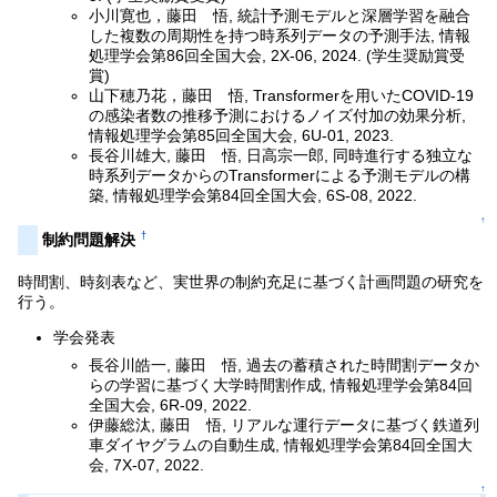
小川寛也，藤田 悟, 統計予測モデルと深層学習を融合
した複数の周期性を持つ時系列データの予測手法, 情報
処理学会第86回全国大会, 2X-06, 2024. (学生奨励賞受
賞)
山下穂乃花，藤田 悟, Transformerを用いたCOVID-19
の感染者数の推移予測におけるノイズ付加の効果分析,
情報処理学会第85回全国大会, 6U-01, 2023.
長谷川雄大, 藤田 悟, 日高宗一郎, 同時進行する独立な
時系列データからのTransformerによる予測モデルの構
築, 情報処理学会第84回全国大会, 6S-08, 2022.
↑
†
制約問題解決
時間割、時刻表など、実世界の制約充足に基づく計画問題の研究を
行う。
学会発表
長谷川皓一, 藤田 悟, 過去の蓄積された時間割データか
らの学習に基づく大学時間割作成, 情報処理学会第84回
全国大会, 6R-09, 2022.
伊藤総汰, 藤田 悟, リアルな運行データに基づく鉄道列
車ダイヤグラムの自動生成, 情報処理学会第84回全国大
会, 7X-07, 2022.
↑