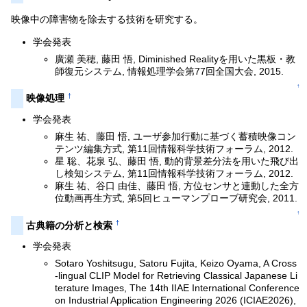
映像中の障害物を除去する技術を研究する。
学会発表
廣瀬 美穂, 藤田 悟, Diminished Realityを用いた黒板・教
師復元システム, 情報処理学会第77回全国大会, 2015.
↑
†
映像処理
学会発表
麻生 祐、藤田 悟, ユーザ参加行動に基づく蓄積映像コン
テンツ編集方式, 第11回情報科学技術フォーラム, 2012.
星 聡、花泉 弘、藤田 悟, 動的背景差分法を用いた飛び出
し検知システム, 第11回情報科学技術フォーラム, 2012.
麻生 祐、谷口 由佳、藤田 悟, 方位センサと連動した全方
位動画再生方式, 第5回ヒューマンプローブ研究会, 2011.
↑
†
古典籍の分析と検索
学会発表
Sotaro Yoshitsugu, Satoru Fujita, Keizo Oyama, A Cross
-lingual CLIP Model for Retrieving Classical Japanese Li
terature Images, The 14th IIAE International Conference
on Industrial Application Engineering 2026 (ICIAE2026),