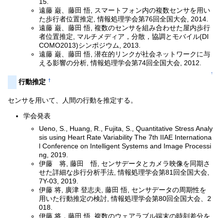
15.
遠藤 巌、藤田 悟, スマートフォン内の複数センサを用い
た歩行者位置推定, 情報処理学会第76回全国大会, 2014.
遠藤 巌、藤田 悟, 複数のセンサを組み合わせた屋内歩行
者位置推定, マルチメディア，分散，協調とモバイル(DI
COMO2013)シンポジウム, 2013.
遠藤 巌、藤田 悟, 潜在的リンクが社会ネットワークに与
える影響の分析, 情報処理学会第74回全国大会, 2012.
↑
†
行動推定
センサを用いて、人間の行動を推定する。
学会発表
Ueno, S., Huang, R., Fujita, S., Quantitative Stress Analy
sis using Heart Rate Variability The 7th IIAE Internationa
l Conference on Intelligent Systems and Image Processi
ng, 2019.
伊藤 将, 藤田 悟, センサデータとカメラ映像を同期さ
せた詳細な歩行分析手法, 情報処理学会第81回全国大会,
7Y-03, 2019.
伊藤 将, 廣津 登志夫, 藤田 悟, センサデータの周期性を
用いた行動推定の検討, 情報処理学会第80回全国大会、2
018.
伊藤 将，藤田 悟, 複数のウェアラブル端末の時刻差分を