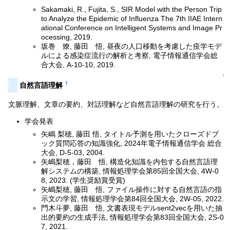
Sakamaki, R., Fujita, S., SIR Model with the Person Trip
to Analyze the Epidemic of Influenza The 7th IIAE Intern
ational Conference on Intelligent Systems and Image Pr
ocessing, 2019.
坂巻 燎, 藤田 悟, 昼夜の人口移動を考慮した疫学モデ
ルによる感染症流行の解析と考察, 電子情報通信学会総
合大会, A-10-10, 2019.
↑
†
自然言語理解
文脈理解、文章の要約、対話理解など自然言語理解の研究を行う。
学会発表
矢嶋 梨穂, 藤田 悟, タイトル予測を用いたクローズドブ
ック質問応答の知識強化, 2024年電子情報通信学会 総合
大会, D-5-03, 2004.
矢嶋梨穂，藤田 悟, 構造化知識を内包する自然言語理
解システムの構築, 情報処理学会第85回全国大会, 4W-0
8, 2023. (学生奨励賞受賞)
矢嶋梨穂, 藤田 悟, ファイル操作に対する自然言語の指
示文の学習, 情報処理学会第84回全国大会, 2W-05, 2022.
門木斗夢, 藤田 悟, 文書表現モデルsent2vecを用いた抽
出的要約の生成手法, 情報処理学会第83回全国大会, 2S-0
7, 2021.