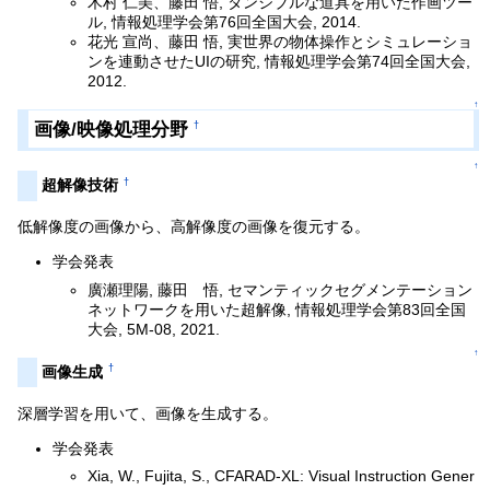
木村 仁美、藤田 悟, タンジブルな道具を用いた作画ツー
ル, 情報処理学会第76回全国大会, 2014.
花光 宣尚、藤田 悟, 実世界の物体操作とシミュレーショ
ンを連動させたUIの研究, 情報処理学会第74回全国大会,
2012.
↑
画像/映像処理分野
†
↑
†
超解像技術
低解像度の画像から、高解像度の画像を復元する。
学会発表
廣瀬理陽, 藤田 悟, セマンティックセグメンテーション
ネットワークを用いた超解像, 情報処理学会第83回全国
大会, 5M-08, 2021.
↑
†
画像生成
深層学習を用いて、画像を生成する。
学会発表
Xia, W., Fujita, S., CFARAD-XL: Visual Instruction Gener