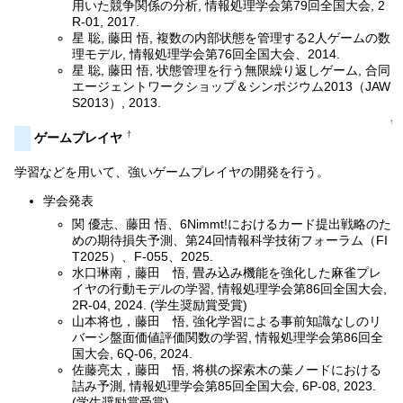
用いた競争関係の分析, 情報処理学会第79回全国大会, 2
R-01, 2017.
星 聡, 藤田 悟, 複数の内部状態を管理する2人ゲームの数
理モデル, 情報処理学会第76回全国大会、2014.
星 聡, 藤田 悟, 状態管理を行う無限繰り返しゲーム, 合同
エージェントワークショップ＆シンポジウム2013（JAW
S2013）, 2013.
↑
†
ゲームプレイヤ
学習などを用いて、強いゲームプレイヤの開発を行う。
学会発表
関 優志、藤田 悟、6Nimmt!におけるカード提出戦略のた
めの期待損失予測、第24回情報科学技術フォーラム（FI
T2025）、F-055、2025.
水口琳南，藤田 悟, 畳み込み機能を強化した麻雀プレ
イヤの行動モデルの学習, 情報処理学会第86回全国大会,
2R-04, 2024. (学生奨励賞受賞)
山本将也，藤田 悟, 強化学習による事前知識なしのリ
バーシ盤面価値評価関数の学習, 情報処理学会第86回全
国大会, 6Q-06, 2024.
佐藤亮太，藤田 悟, 将棋の探索木の葉ノードにおける
詰み予測, 情報処理学会第85回全国大会, 6P-08, 2023.
(学生奨励賞受賞)