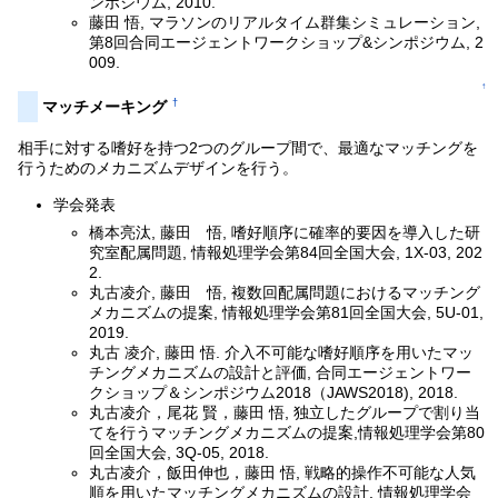
ンポジウム, 2010.
藤田 悟, マラソンのリアルタイム群集シミュレーション,
第8回合同エージェントワークショップ&シンポジウム, 2
009.
↑
†
マッチメーキング
相手に対する嗜好を持つ2つのグループ間で、最適なマッチングを
行うためのメカニズムデザインを行う。
学会発表
橋本亮汰, 藤田 悟, 嗜好順序に確率的要因を導入した研
究室配属問題, 情報処理学会第84回全国大会, 1X-03, 202
2.
丸古凌介, 藤田 悟, 複数回配属問題におけるマッチング
メカニズムの提案, 情報処理学会第81回全国大会, 5U-01,
2019.
丸古 凌介, 藤田 悟. 介入不可能な嗜好順序を用いたマッ
チングメカニズムの設計と評価, 合同エージェントワー
クショップ＆シンポジウム2018（JAWS2018), 2018.
丸古凌介，尾花 賢，藤田 悟, 独立したグループで割り当
てを行うマッチングメカニズムの提案,情報処理学会第80
回全国大会, 3Q-05, 2018.
丸古凌介，飯田伸也，藤田 悟, 戦略的操作不可能な人気
順を用いたマッチングメカニズムの設計, 情報処理学会