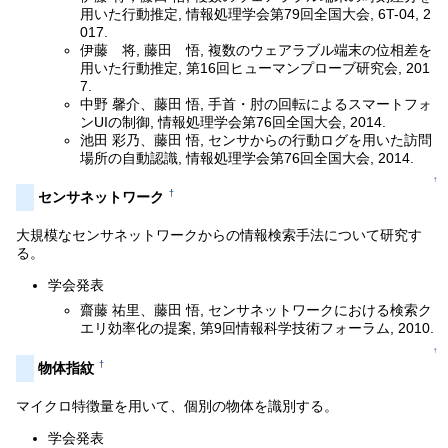
用いた行動推定, 情報処理学会第79回全国大会, 6T-04, 2
017.
伊藤 将, 藤田 悟, 複数のウェアラブル端末の位相差を
用いた行動推定, 第16回ヒューマンプローブ研究会, 201
7.
中野 馨介、藤田 悟, 手首・肘の回転によるスマートフォ
ンUIの制御, 情報処理学会第76回全国大会, 2014.
池田 彩乃、藤田 悟, センサからの行動ログを用いた訪問
場所の自動認識, 情報処理学会第76回全国大会, 2014.
↑
†
センサネットワーク
大規模なセンサネットワークからの情報検索手法について研究す
る。
学会発表
齋藤 祐里、藤田 悟, センサネットワークにおける検索ク
エリ効率化の提案, 第9回情報科学技術フォーラム, 2010.
↑
†
物体指紋
マイクロ特徴量を用いて、個別の物体を識別する。
学会発表