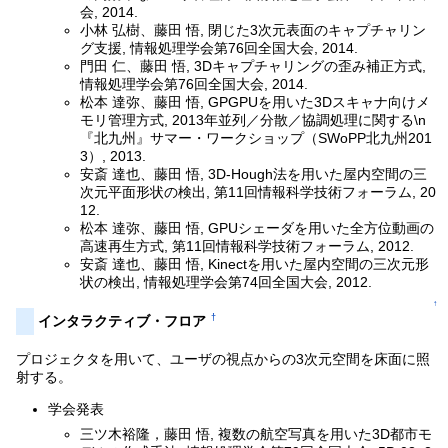
会, 2014.
小林 弘樹、藤田 悟, 閉じた3次元表面のキャプチャリン
グ支援, 情報処理学会第76回全国大会, 2014.
門田 仁、藤田 悟, 3Dキャプチャリングの歪み補正方式,
情報処理学会第76回全国大会, 2014.
松本 達弥、藤田 悟, GPGPUを用いた3Dスキャナ向けメ
モリ管理方式, 2013年並列／分散／協調処理に関する\n
『北九州』サマー・ワークショップ（SWoPP北九州201
3）, 2013.
安斎 達也、藤田 悟, 3D-Hough法を用いた屋内空間の三
次元平面形状の検出, 第11回情報科学技術フォーラム, 20
12.
松本 達弥、藤田 悟, GPUシェーダを用いた全方位動画の
高速再生方式, 第11回情報科学技術フォーラム, 2012.
安斎 達也、藤田 悟, Kinectを用いた屋内空間の三次元形
状の検出, 情報処理学会第74回全国大会, 2012.
↑
†
インタラクティブ・フロア
プロジェクタを用いて、ユーザの視点からの3次元空間を床面に照
射する。
学会発表
三ツ木裕隆，藤田 悟, 複数の航空写真を用いた3D都市モ