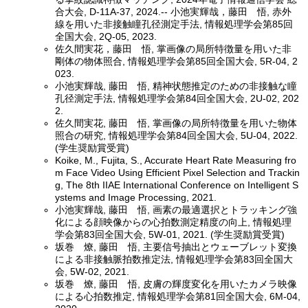
合大会, D-11A-37, 2024.-- 小池実輝哉，藤田 悟, 赤外
線を用いた非接触瞳孔径測定手法, 情報処理学会第85回
全国大会, 2Q-05, 2023.
佐久間実花，藤田 悟, 掌画像の局所特徴量を用いた非
剛体の物体照合, 情報処理学会第85回全国大会, 5R-04, 2
023.
小池実輝哉, 藤田 悟, 精神状態推定のための非接触な瞳
孔径測定手法, 情報処理学会第84回全国大会, 2U-02, 202
2.
佐久間実花, 藤田 悟, 掌画像の局所特徴量を用いた物体
照合の研究, 情報処理学会第84回全国大会, 5U-04, 2022.
(学生奨励賞受賞)
Koike, M., Fujita, S., Accurate Heart Rate Measuring fro
m Face Video Using Efficient Pixel Selection and Trackin
g, The 8th IIAE International Conference on Intelligent S
ystems and Image Processing, 2021.
小池実輝哉, 藤田 悟, 画素の最適選択とトラッキング強
化による顔映像からの心拍数測定精度の向上, 情報処理
学会第83回全国大会, 5W-01, 2021. (学生奨励賞受賞)
坂巻 燎, 藤田 悟, 主要信号抽出とウェーブレット変換
による非接触脈拍数推定法, 情報処理学会第83回全国大
会, 5W-02, 2021.
坂巻 燎, 藤田 悟, 皮膚の輝度変化を用いたカメラ映像
による心拍数推定, 情報処理学会第81回全国大会, 6M-04,