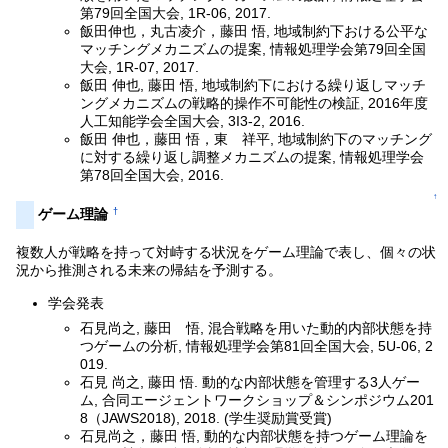
第79回全国大会, 1R-06, 2017.
飯田伸也，丸古凌介，藤田 悟, 地域制約下おける公平な
マッチングメカニズムの提案, 情報処理学会第79回全国
大会, 1R-07, 2017.
飯田 伸也, 藤田 悟, 地域制約下における繰り返しマッチ
ングメカニズムの戦略的操作不可能性の検証, 2016年度
人工知能学会全国大会, 3I3-2, 2016.
飯田 伸也，藤田 悟，東 祥平, 地域制約下のマッチング
に対する繰り返し調整メカニズムの提案, 情報処理学会
第78回全国大会, 2016.
↑
†
ゲーム理論
複数人が戦略を持って対峙する状況をゲーム理論で表し、個々の状
況から推測される未来の帰結を予測する。
学会発表
石見尚之, 藤田 悟, 混合戦略を用いた動的内部状態を持
つゲームの分析, 情報処理学会第81回全国大会, 5U-06, 2
019.
石見 尚之, 藤田 悟. 動的な内部状態を管理する3人ゲー
ム, 合同エージェントワークショップ＆シンポジウム201
8（JAWS2018), 2018. (学生奨励賞受賞)
石見尚之，藤田 悟, 動的な内部状態を持つゲーム理論を