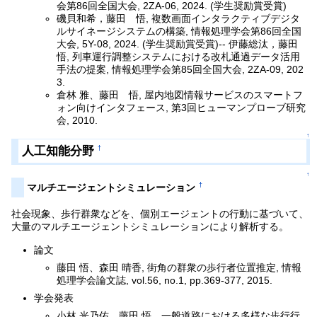
会第86回全国大会, 2ZA-06, 2024. (学生奨励賞受賞)
磯貝和希，藤田 悟, 複数画面インタラクティブデジタ
ルサイネージシステムの構築, 情報処理学会第86回全国
大会, 5Y-08, 2024. (学生奨励賞受賞)-- 伊藤総汰，藤田
悟, 列車運行調整システムにおける改札通過データ活用
手法の提案, 情報処理学会第85回全国大会, 2ZA-09, 202
3.
倉林 雅、藤田 悟, 屋内地図情報サービスのスマートフ
ォン向けインタフェース, 第3回ヒューマンプローブ研究
会, 2010.
↑
人工知能分野
†
↑
†
マルチエージェントシミュレーション
社会現象、歩行群衆などを、個別エージェントの行動に基づいて、
大量のマルチエージェントシミュレーションにより解析する。
論文
藤田 悟、森田 晴香, 街角の群衆の歩行者位置推定, 情報
処理学会論文誌, vol.56, no.1, pp.369-377, 2015.
学会発表
小林 光乃佑、藤田 悟、一般道路における多様な歩行行