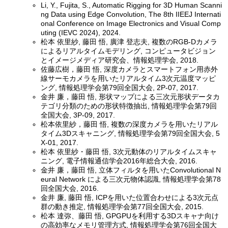
Li, Y., Fujita, S., Automatic Rigging for 3D Human Scanni
ng Data using Edge Convolution, The 8th IIEEJ Internati
onal Conference on Image Electronics and Visual Comp
uting (IEVC 2024), 2024.
松本 依里紗, 藤田 悟, 廣津 登志夫, 複数のRGB-Dカメラ
によるリアルタイムモデリング, コンピュータビジョン
とイメージメディア研究会、情報処理学会, 2018.
佐藤広樹，藤田 悟, 深度カメラとスマートフォン用赤外
線サーモカメラを用いたリアルタイム3次元温度マッピ
ング, 情報処理学会第79回全国大会, 2P-07, 2017.
金井 廉，藤田 悟, 形状マップによる三次元形状データカ
テゴリ分類のための形状特徴抽出, 情報処理学会第79回
全国大会, 3P-09, 2017.
松本依里紗，藤田 悟, 複数の深度カメラを用いたリアル
タイム3Dスキャニング, 情報処理学会第79回全国大会, 5
X-01, 2017.
松本 依里紗・藤田 悟, 3次元動体のリアルタイムスキャ
ニング, 電子情報通信学会2016年総合大会, 2016.
金井 廉，藤田 悟, 立体フィルタを用いたConvolutional N
eural Network による三次元物体認識, 情報処理学会第78
回全国大会, 2016.
金井 廉, 藤田 悟, ICPを用いた位置合わせによる3次元点
群の動き推定, 情報処理学会第77回全国大会, 2015.
松本 達弥、藤田 悟, GPGPUを利用する3Dスキャナ向け
の高効率なメモリ管理方式, 情報処理学会第76回全国大