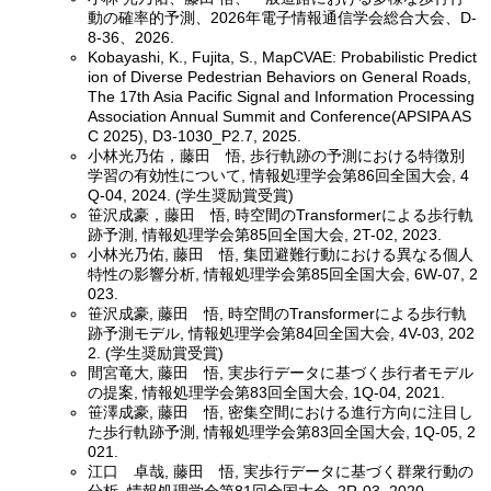
動の確率的予測、2026年電子情報通信学会総合大会、D-
8-36、2026.
Kobayashi, K., Fujita, S., MapCVAE: Probabilistic Predict
ion of Diverse Pedestrian Behaviors on General Roads,
The 17th Asia Pacific Signal and Information Processing
Association Annual Summit and Conference(APSIPA AS
C 2025), D3-1030_P2.7, 2025.
小林光乃佑，藤田 悟, 歩行軌跡の予測における特徴別
学習の有効性について, 情報処理学会第86回全国大会, 4
Q-04, 2024. (学生奨励賞受賞)
笹沢成豪，藤田 悟, 時空間のTransformerによる歩行軌
跡予測, 情報処理学会第85回全国大会, 2T-02, 2023.
小林光乃佑, 藤田 悟, 集団避難行動における異なる個人
特性の影響分析, 情報処理学会第85回全国大会, 6W-07, 2
023.
笹沢成豪, 藤田 悟, 時空間のTransformerによる歩行軌
跡予測モデル, 情報処理学会第84回全国大会, 4V-03, 202
2. (学生奨励賞受賞)
間宮竜大, 藤田 悟, 実歩行データに基づく歩行者モデル
の提案, 情報処理学会第83回全国大会, 1Q-04, 2021.
笹澤成豪, 藤田 悟, 密集空間における進行方向に注目し
た歩行軌跡予測, 情報処理学会第83回全国大会, 1Q-05, 2
021.
江口 卓哉, 藤田 悟, 実歩行データに基づく群衆行動の