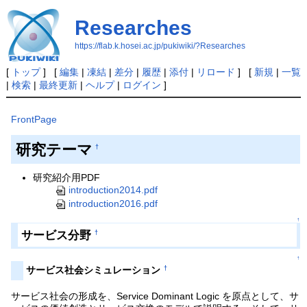
Researches
https://flab.k.hosei.ac.jp/pukiwiki/?Researches
[
トップ
] [
編集
|
凍結
|
差分
|
履歴
|
添付
|
リロード
] [
新規
|
一覧
|
検索
|
最終更新
|
ヘルプ
|
ログイン
]
FrontPage
研究テーマ
†
研究紹介用PDF
introduction2014.pdf
introduction2016.pdf
↑
サービス分野
†
↑
†
サービス社会シミュレーション
サービス社会の形成を、Service Dominant Logic を原点として、サ