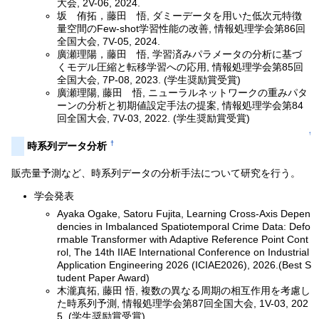
大会, 2V-06, 2024.
坂 侑拓，藤田 悟, ダミーデータを用いた低次元特徴
量空間のFew-shot学習性能の改善, 情報処理学会第86回
全国大会, 7V-05, 2024.
廣瀬理陽，藤田 悟, 学習済みパラメータの分析に基づ
くモデル圧縮と転移学習への応用, 情報処理学会第85回
全国大会, 7P-08, 2023. (学生奨励賞受賞)
廣瀬理陽, 藤田 悟, ニューラルネットワークの重みパタ
ーンの分析と初期値設定手法の提案, 情報処理学会第84
回全国大会, 7V-03, 2022. (学生奨励賞受賞)
↑
†
時系列データ分析
販売量予測など、時系列データの分析手法について研究を行う。
学会発表
Ayaka Ogake, Satoru Fujita, Learning Cross-Axis Depen
dencies in Imbalanced Spatiotemporal Crime Data: Defo
rmable Transformer with Adaptive Reference Point Cont
rol, The 14th IIAE International Conference on Industrial
Application Engineering 2026 (ICIAE2026), 2026.(Best S
tudent Paper Award)
木瀧真拓, 藤田 悟, 複数の異なる周期の相互作用を考慮し
た時系列予測, 情報処理学会第87回全国大会, 1V-03, 202
5. (学生奨励賞受賞)