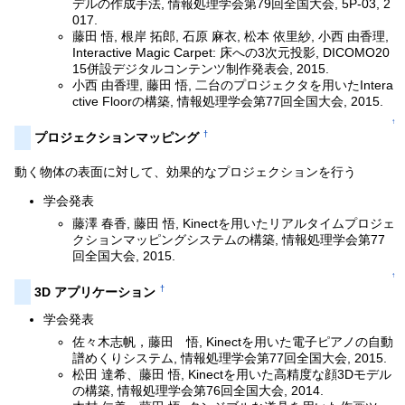
デルの作成手法, 情報処理学会第79回全国大会, 5P-03, 2
017.
藤田 悟, 根岸 拓郎, 石原 麻衣, 松本 依里紗, 小西 由香理,
Interactive Magic Carpet: 床への3次元投影, DICOMO20
15併設デジタルコンテンツ制作発表会, 2015.
小西 由香理, 藤田 悟, 二台のプロジェクタを用いたIntera
ctive Floorの構築, 情報処理学会第77回全国大会, 2015.
↑
†
プロジェクションマッピング
動く物体の表面に対して、効果的なプロジェクションを行う
学会発表
藤澤 春香, 藤田 悟, Kinectを用いたリアルタイムプロジェ
クションマッピングシステムの構築, 情報処理学会第77
回全国大会, 2015.
↑
†
3D アプリケーション
学会発表
佐々木志帆，藤田 悟, Kinectを用いた電子ピアノの自動
譜めくりシステム, 情報処理学会第77回全国大会, 2015.
松田 達希、藤田 悟, Kinectを用いた高精度な顔3Dモデル
の構築, 情報処理学会第76回全国大会, 2014.