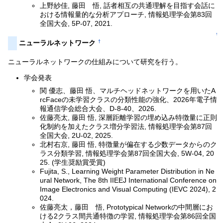
上野紗佳, 藤田 悟, 話者相互の共通理解を目指す会話に
おける情報量的な分析アプローチ, 情報処理学会第83回
全国大会, 5P-07, 2021.
↑
†
ニューラルネットワーク
ニューラルネットワークの仕組みについて研究を行う。
学会発表
関 優志、藤田 悟、マルチヘッドネットワークを用いたA
rcFaceの未学習クラスの分類性能の強化、2026年電子情
報通信学会総合大会、D-8-40、2026.
佐藤亮太, 藤田 悟, 深層距離学習の埋め込み特徴量に正則
化制約を加えたクラス増分学習法, 情報処理学会第87回
全国大会, 2U-02, 2025.
北村右京, 藤田 悟, 特徴量が偏在する少数データからのク
ラス分類学習, 情報処理学会第87回全国大会, 5W-04, 20
25. (学生奨励賞受賞)
Fujita, S., Learning Weight Parameter Distribution in Ne
ural Network, The 8th IIEEJ International Conference on
Image Electronics and Visual Computing (IEVC 2024), 2
024.
佐藤亮太，藤田 悟, Prototypical Networkの中間層にお
ける2クラス間共通特徴の学習, 情報処理学会第86回全国