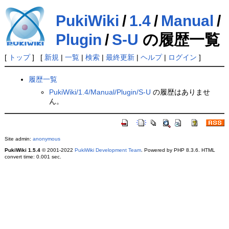
PukiWiki
/
1.4
/
Manual
/
Plugin
/
S-U
の履歴一覧
[
トップ
] [
新規
|
一覧
|
検索
|
最終更新
|
ヘルプ
|
ログイン
]
履歴一覧
PukiWiki/1.4/Manual/Plugin/S-U
の履歴はありませ
ん。
Site admin:
anonymous
PukiWiki 1.5.4
© 2001-2022
PukiWiki Development Team
. Powered by PHP 8.3.6. HTML
convert time: 0.001 sec.