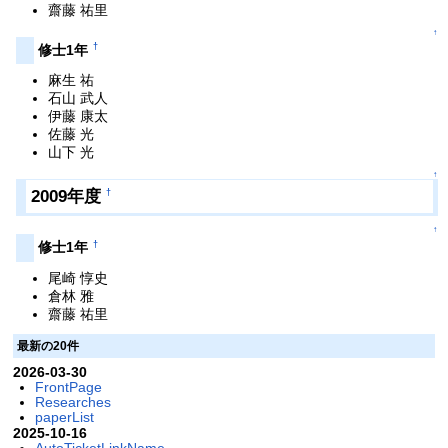
齋藤 祐里
↑
†
修士1年
麻生 祐
石山 武人
伊藤 康太
佐藤 光
山下 光
↑
2009年度
†
↑
†
修士1年
尾崎 惇史
倉林 雅
齋藤 祐里
最新の20件
2026-03-30
FrontPage
Researches
paperList
2025-10-16