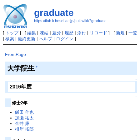
graduate
https://flab.k.hosei.ac.jp/pukiwiki/?graduate
[
トップ
] [
編集
|
凍結
|
差分
|
履歴
|
添付
|
リロード
] [
新規
|
一覧
|
検索
|
最終更新
|
ヘルプ
|
ログイン
]
FrontPage
大学院生
†
↑
2016年度
†
↑
†
修士2年
飯田 伸也
加瀬 祐太
金井 廉
根岸 拓郎
↑