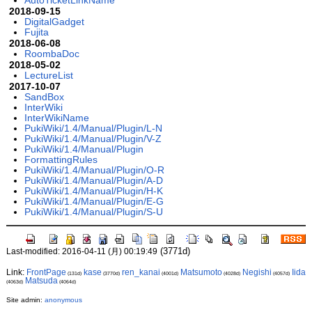
AutoTicketLinkName
2018-09-15
DigitalGadget
Fujita
2018-06-08
RoombaDoc
2018-05-02
LectureList
2017-10-07
SandBox
InterWiki
InterWikiName
PukiWiki/1.4/Manual/Plugin/L-N
PukiWiki/1.4/Manual/Plugin/V-Z
PukiWiki/1.4/Manual/Plugin
FormattingRules
PukiWiki/1.4/Manual/Plugin/O-R
PukiWiki/1.4/Manual/Plugin/A-D
PukiWiki/1.4/Manual/Plugin/H-K
PukiWiki/1.4/Manual/Plugin/E-G
PukiWiki/1.4/Manual/Plugin/S-U
(3771d)
Last-modified: 2016-04-11 (月) 00:19:49
Link:
FrontPage
kase
ren_kanai
Matsumoto
Negishi
Iida
(131d)
(3770d)
(4001d)
(4028d)
(4057d)
Matsuda
(4063d)
(4064d)
Site admin:
anonymous