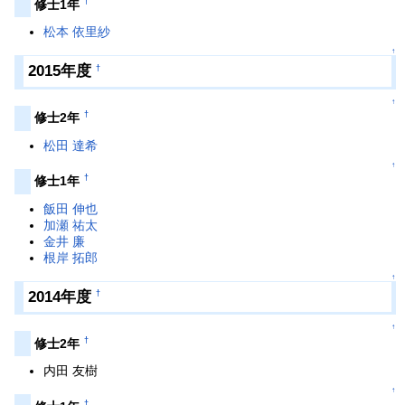
†
修士1年
松本 依里紗
↑
2015年度
†
↑
†
修士2年
松田 達希
↑
†
修士1年
飯田 伸也
加瀬 祐太
金井 廉
根岸 拓郎
↑
2014年度
†
↑
†
修士2年
内田 友樹
↑
†