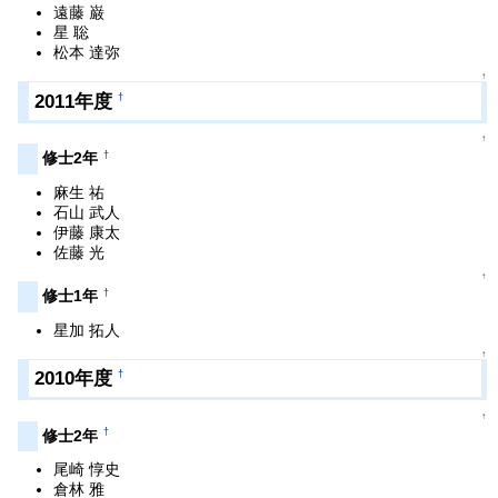
遠藤 巌
星 聡
松本 達弥
↑
2011年度
†
↑
†
修士2年
麻生 祐
石山 武人
伊藤 康太
佐藤 光
↑
†
修士1年
星加 拓人
↑
2010年度
†
↑
†
修士2年
尾崎 惇史
倉林 雅