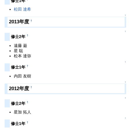
修士1年
松田 達希
↑
2013年度
†
↑
†
修士2年
遠藤 巌
星 聡
松本 達弥
↑
†
修士1年
内田 友樹
↑
2012年度
†
↑
†
修士2年
星加 拓人
↑
†
修士1年