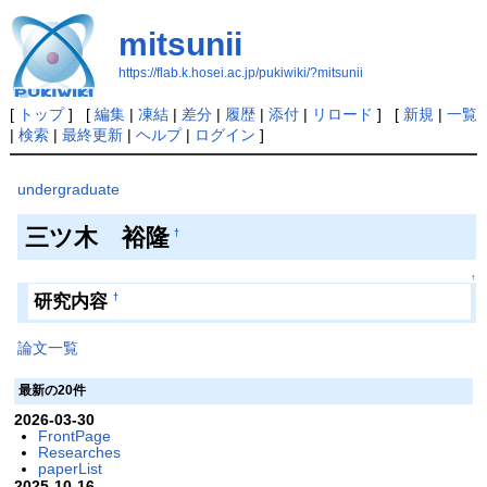
mitsunii
https://flab.k.hosei.ac.jp/pukiwiki/?mitsunii
[
トップ
] [
編集
|
凍結
|
差分
|
履歴
|
添付
|
リロード
] [
新規
|
一覧
|
検索
|
最終更新
|
ヘルプ
|
ログイン
]
undergraduate
三ツ木 裕隆
†
↑
研究内容
†
論文一覧
最新の20件
2026-03-30
FrontPage
Researches
paperList
2025-10-16