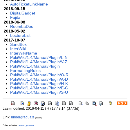
AutoTicketLinkName
2018-09-15
DigitalGadget
Fujita
2018-06-08
RoombaDoc
2018-05-02
LectureList
2017-10-07
SandBox
InterWiki
InterWikiName
PukiWiki/1.4/Manual/Plugin/L-N
PukiWiki/1.4/Manual/Plugin/V-Z
PukiWiki/1.4/Manual/Plugin
FormattingRules
PukiWiki/1.4/Manual/Plugin/O-R
PukiWiki/1.4/Manual/Plugin/A-D
PukiWiki/1.4/Manual/Plugin/H-K
PukiWiki/1.4/Manual/Plugin/E-G
PukiWiki/1.4/Manual/Plugin/S-U
(3773d)
Last-modified: 2016-04-11 (月) 17:48:14
Link:
undergraduate
(3298d)
Site admin:
anonymous