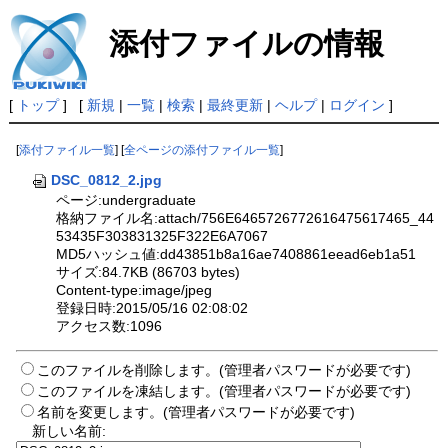
添付ファイルの情報
[
トップ
] [
新規
|
一覧
|
検索
|
最終更新
|
ヘルプ
|
ログイン
]
[
添付ファイル一覧
] [
全ページの添付ファイル一覧
]
DSC_0812_2.jpg
ページ:undergraduate
格納ファイル名:attach/756E6465726772616475617465_44
53435F303831325F322E6A7067
MD5ハッシュ値:dd43851b8a16ae7408861eead6eb1a51
サイズ:84.7KB (86703 bytes)
Content-type:image/jpeg
登録日時:2015/05/16 02:08:02
アクセス数:1096
このファイルを削除します。(管理者パスワードが必要です)
このファイルを凍結します。(管理者パスワードが必要です)
名前を変更します。(管理者パスワードが必要です)
新しい名前: