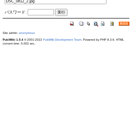
パスワード:
Site admin:
anonymous
PukiWiki 1.5.4
© 2001-2022
PukiWiki Development Team
. Powered by PHP 8.3.6. HTML
convert time: 0.002 sec.