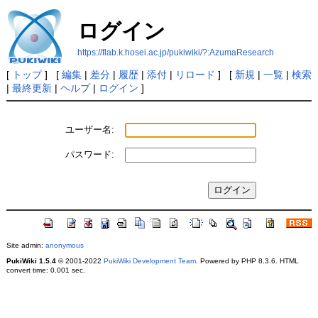
ログイン
https://flab.k.hosei.ac.jp/pukiwiki/?:AzumaResearch
[
トップ
] [
編集
|
差分
|
履歴
|
添付
|
リロード
] [
新規
|
一覧
|
検索
|
最終更新
|
ヘルプ
|
ログイン
]
ユーザー名:
パスワード:
Site admin:
anonymous
PukiWiki 1.5.4
© 2001-2022
PukiWiki Development Team
. Powered by PHP 8.3.6. HTML
convert time: 0.001 sec.