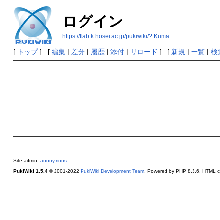
ログイン
https://flab.k.hosei.ac.jp/pukiwiki/?:Kuma
[
トップ
] [
編集
|
差分
|
履歴
|
添付
|
リロード
] [
新規
|
一覧
|
検
Site admin:
anonymous
PukiWiki 1.5.4
© 2001-2022
PukiWiki Development Team
. Powered by PHP 8.3.6. HTML co