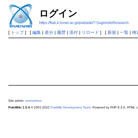
ログイン
https://flab.k.hosei.ac.jp/pukiwiki/?:SugimotoResearch
[
トップ
] [
編集
|
差分
|
履歴
|
添付
|
リロード
] [
新規
|
一覧
|
検
Site admin:
anonymous
PukiWiki 1.5.4
© 2001-2022
PukiWiki Development Team
. Powered by PHP 8.3.6. HTML co