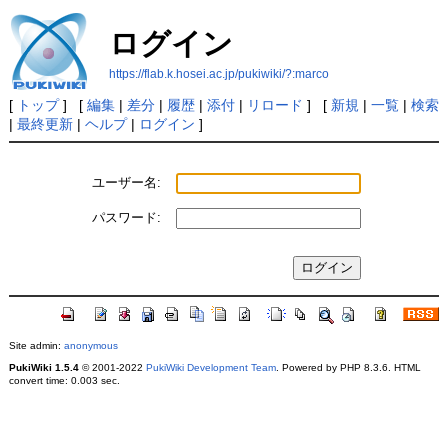
ログイン
https://flab.k.hosei.ac.jp/pukiwiki/?:marco
[
トップ
] [
編集
|
差分
|
履歴
|
添付
|
リロード
] [
新規
|
一覧
|
検索
|
最終更新
|
ヘルプ
|
ログイン
]
ユーザー名:
パスワード:
Site admin:
anonymous
PukiWiki 1.5.4
© 2001-2022
PukiWiki Development Team
. Powered by PHP 8.3.6. HTML
convert time: 0.003 sec.