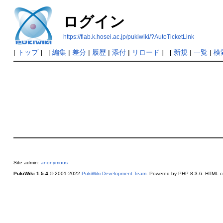
ログイン
https://flab.k.hosei.ac.jp/pukiwiki/?AutoTicketLink
[
トップ
] [
編集
|
差分
|
履歴
|
添付
|
リロード
] [
新規
|
一覧
|
検
Site admin:
anonymous
PukiWiki 1.5.4
© 2001-2022
PukiWiki Development Team
. Powered by PHP 8.3.6. HTML co