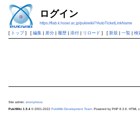
ログイン
https://flab.k.hosei.ac.jp/pukiwiki/?AutoTicketLinkName
[
トップ
] [
編集
|
差分
|
履歴
|
添付
|
リロード
] [
新規
|
一覧
|
検
Site admin:
anonymous
PukiWiki 1.5.4
© 2001-2022
PukiWiki Development Team
. Powered by PHP 8.3.6. HTML co