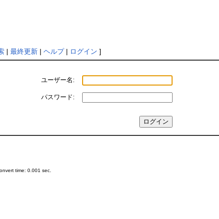
索
|
最終更新
|
ヘルプ
|
ログイン
]
ユーザー名:
パスワード:
nvert time: 0.001 sec.