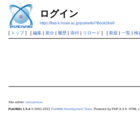
ログイン
https://flab.k.hosei.ac.jp/pukiwiki/?BookShelf
[
トップ
] [
編集
|
差分
|
履歴
|
添付
|
リロード
] [
新規
|
一覧
|
検
Site admin:
anonymous
PukiWiki 1.5.4
© 2001-2022
PukiWiki Development Team
. Powered by PHP 8.3.6. HTML co