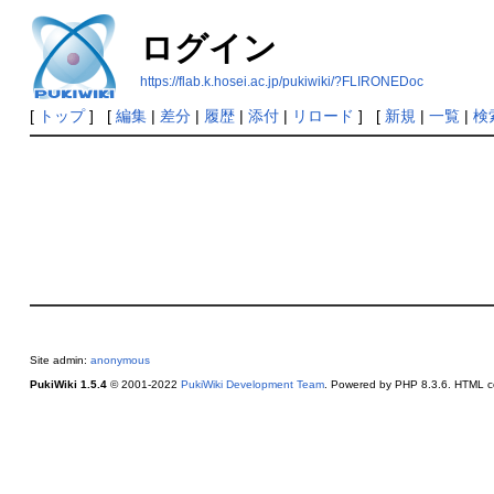
ログイン
https://flab.k.hosei.ac.jp/pukiwiki/?FLIRONEDoc
[
トップ
] [
編集
|
差分
|
履歴
|
添付
|
リロード
] [
新規
|
一覧
|
検
Site admin:
anonymous
PukiWiki 1.5.4
© 2001-2022
PukiWiki Development Team
. Powered by PHP 8.3.6. HTML co