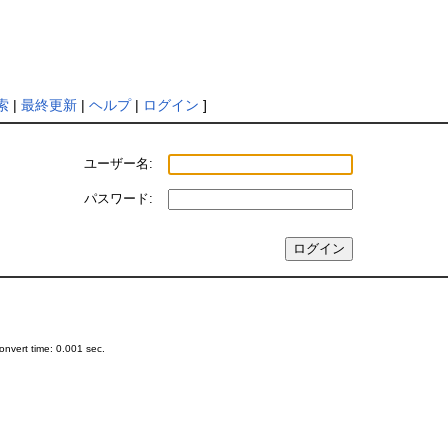
索
|
最終更新
|
ヘルプ
|
ログイン
]
ユーザー名:
パスワード:
nvert time: 0.001 sec.