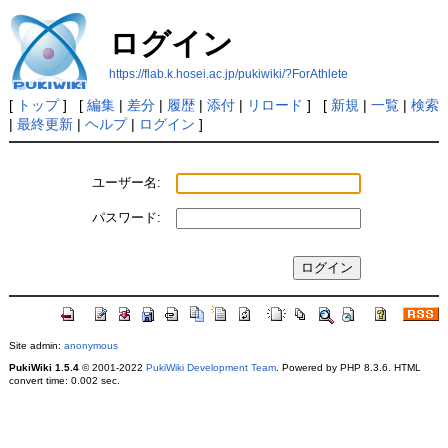
ログイン
https://flab.k.hosei.ac.jp/pukiwiki/?ForAthlete
[
トップ
] [
編集
|
差分
|
履歴
|
添付
|
リロード
] [
新規
|
一覧
|
検索
|
最終更新
|
ヘルプ
|
ログイン
]
ユーザー名:
パスワード:
Site admin:
anonymous
PukiWiki 1.5.4
© 2001-2022
PukiWiki Development Team
. Powered by PHP 8.3.6. HTML
convert time: 0.002 sec.