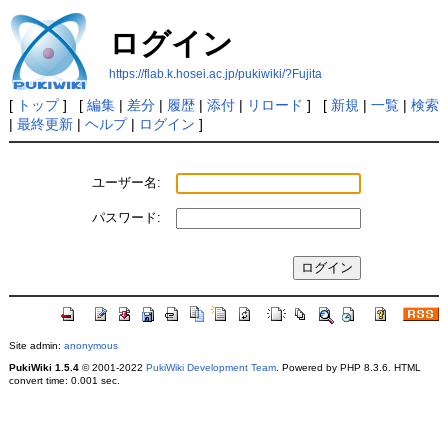
ログイン
https://flab.k.hosei.ac.jp/pukiwiki/?Fujita
[
トップ
] [
編集
|
差分
|
履歴
|
添付
|
リロード
] [
新規
|
一覧
|
検索
|
最終更新
|
ヘルプ
|
ログイン
]
ユーザー名:
パスワード:
Site admin:
anonymous
PukiWiki 1.5.4
© 2001-2022
PukiWiki Development Team
. Powered by PHP 8.3.6. HTML
convert time: 0.001 sec.