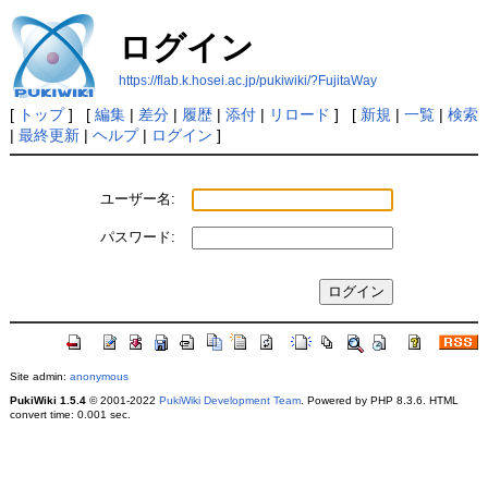
ログイン
https://flab.k.hosei.ac.jp/pukiwiki/?FujitaWay
[
トップ
] [
編集
|
差分
|
履歴
|
添付
|
リロード
] [
新規
|
一覧
|
検索
|
最終更新
|
ヘルプ
|
ログイン
]
ユーザー名:
パスワード:
Site admin:
anonymous
PukiWiki 1.5.4
© 2001-2022
PukiWiki Development Team
. Powered by PHP 8.3.6. HTML
convert time: 0.001 sec.