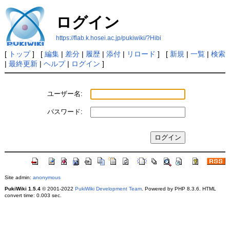
ログイン
https://flab.k.hosei.ac.jp/pukiwiki/?Hibi
[
トップ
] [
編集
|
差分
|
履歴
|
添付
|
リロード
] [
新規
|
一覧
|
検索
|
最終更新
|
ヘルプ
|
ログイン
]
ユーザー名:
パスワード:
Site admin:
anonymous
PukiWiki 1.5.4
© 2001-2022
PukiWiki Development Team
. Powered by PHP 8.3.6. HTML
convert time: 0.003 sec.