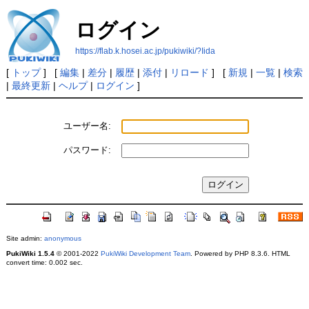
ログイン
https://flab.k.hosei.ac.jp/pukiwiki/?Iida
[
トップ
] [
編集
|
差分
|
履歴
|
添付
|
リロード
] [
新規
|
一覧
|
検索
|
最終更新
|
ヘルプ
|
ログイン
]
ユーザー名:
パスワード:
Site admin:
anonymous
PukiWiki 1.5.4
© 2001-2022
PukiWiki Development Team
. Powered by PHP 8.3.6. HTML
convert time: 0.002 sec.