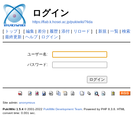
ログイン
https://flab.k.hosei.ac.jp/pukiwiki/?Iida
[
トップ
] [
編集
|
差分
|
履歴
|
添付
|
リロード
] [
新規
|
一覧
|
検索
|
最終更新
|
ヘルプ
|
ログイン
]
ユーザー名:
パスワード:
Site admin:
anonymous
PukiWiki 1.5.4
© 2001-2022
PukiWiki Development Team
. Powered by PHP 8.3.6. HTML
convert time: 0.001 sec.