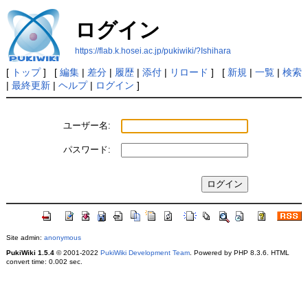
ログイン
https://flab.k.hosei.ac.jp/pukiwiki/?Ishihara
[
トップ
] [
編集
|
差分
|
履歴
|
添付
|
リロード
] [
新規
|
一覧
|
検索
|
最終更新
|
ヘルプ
|
ログイン
]
ユーザー名:
パスワード:
Site admin:
anonymous
PukiWiki 1.5.4
© 2001-2022
PukiWiki Development Team
. Powered by PHP 8.3.6. HTML
convert time: 0.002 sec.