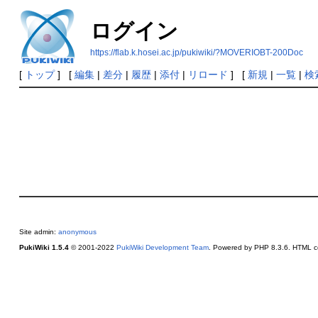
ログイン
https://flab.k.hosei.ac.jp/pukiwiki/?MOVERIOBT-200Doc
[
トップ
] [
編集
|
差分
|
履歴
|
添付
|
リロード
] [
新規
|
一覧
|
検
Site admin:
anonymous
PukiWiki 1.5.4
© 2001-2022
PukiWiki Development Team
. Powered by PHP 8.3.6. HTML co