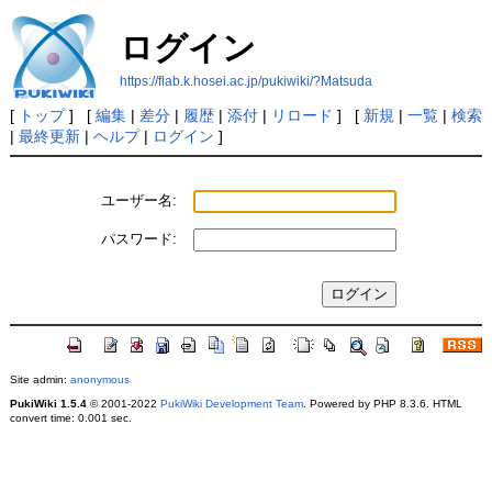
ログイン
https://flab.k.hosei.ac.jp/pukiwiki/?Matsuda
[
トップ
] [
編集
|
差分
|
履歴
|
添付
|
リロード
] [
新規
|
一覧
|
検索
|
最終更新
|
ヘルプ
|
ログイン
]
ユーザー名:
パスワード:
Site admin:
anonymous
PukiWiki 1.5.4
© 2001-2022
PukiWiki Development Team
. Powered by PHP 8.3.6. HTML
convert time: 0.001 sec.