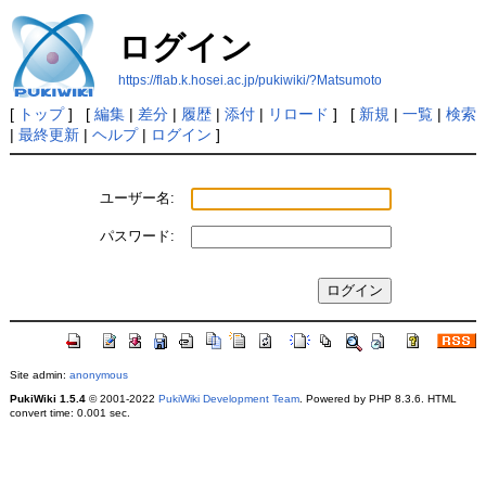
ログイン
https://flab.k.hosei.ac.jp/pukiwiki/?Matsumoto
[
トップ
] [
編集
|
差分
|
履歴
|
添付
|
リロード
] [
新規
|
一覧
|
検索
|
最終更新
|
ヘルプ
|
ログイン
]
ユーザー名:
パスワード:
Site admin:
anonymous
PukiWiki 1.5.4
© 2001-2022
PukiWiki Development Team
. Powered by PHP 8.3.6. HTML
convert time: 0.001 sec.