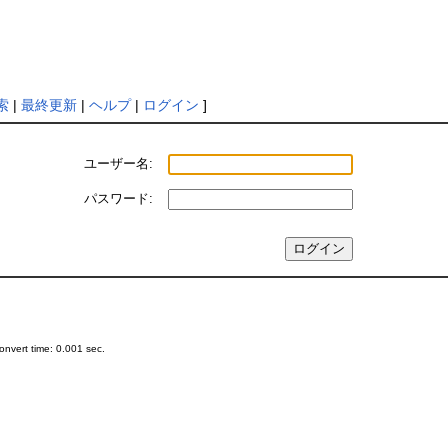
索
|
最終更新
|
ヘルプ
|
ログイン
]
ユーザー名:
パスワード:
nvert time: 0.001 sec.