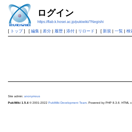
ログイン
https://flab.k.hosei.ac.jp/pukiwiki/?Negishi
[
トップ
] [
編集
|
差分
|
履歴
|
添付
|
リロード
] [
新規
|
一覧
|
検
Site admin:
anonymous
PukiWiki 1.5.4
© 2001-2022
PukiWiki Development Team
. Powered by PHP 8.3.6. HTML co