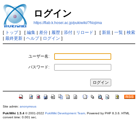
ログイン
https://flab.k.hosei.ac.jp/pukiwiki/?Nojima
[
トップ
] [
編集
|
差分
|
履歴
|
添付
|
リロード
] [
新規
|
一覧
|
検索
|
最終更新
|
ヘルプ
|
ログイン
]
ユーザー名:
パスワード:
Site admin:
anonymous
PukiWiki 1.5.4
© 2001-2022
PukiWiki Development Team
. Powered by PHP 8.3.6. HTML
convert time: 0.001 sec.