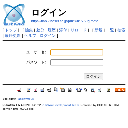
ログイン
https://flab.k.hosei.ac.jp/pukiwiki/?Sugimoto
[
トップ
] [
編集
|
差分
|
履歴
|
添付
|
リロード
] [
新規
|
一覧
|
検索
|
最終更新
|
ヘルプ
|
ログイン
]
ユーザー名:
パスワード:
Site admin:
anonymous
PukiWiki 1.5.4
© 2001-2022
PukiWiki Development Team
. Powered by PHP 8.3.6. HTML
convert time: 0.003 sec.