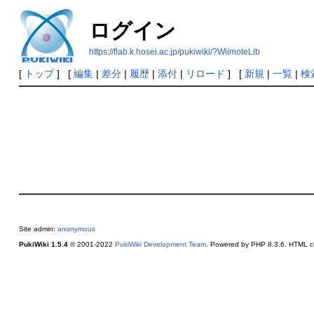
ログイン
https://flab.k.hosei.ac.jp/pukiwiki/?WiimoteLib
[
トップ
] [
編集
|
差分
|
履歴
|
添付
|
リロード
] [
新規
|
一覧
|
検
Site admin:
anonymous
PukiWiki 1.5.4
© 2001-2022
PukiWiki Development Team
. Powered by PHP 8.3.6. HTML co