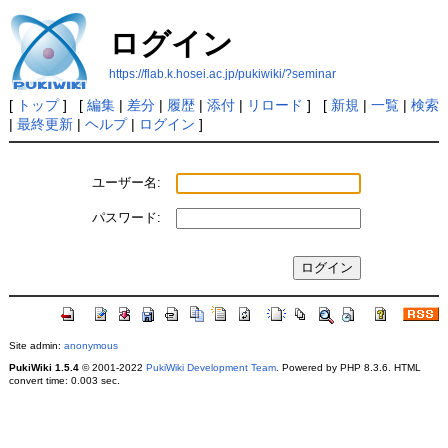
ログイン
https://flab.k.hosei.ac.jp/pukiwiki/?seminar
[
トップ
] [
編集
|
差分
|
履歴
|
添付
|
リロード
] [
新規
|
一覧
|
検索
|
最終更新
|
ヘルプ
|
ログイン
]
ユーザー名:
パスワード:
Site admin:
anonymous
PukiWiki 1.5.4
© 2001-2022
PukiWiki Development Team
. Powered by PHP 8.3.6. HTML
convert time: 0.003 sec.