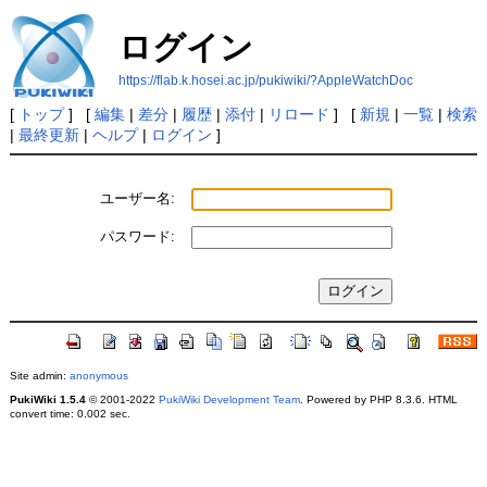
ログイン
https://flab.k.hosei.ac.jp/pukiwiki/?AppleWatchDoc
[
トップ
] [
編集
|
差分
|
履歴
|
添付
|
リロード
] [
新規
|
一覧
|
検索
|
最終更新
|
ヘルプ
|
ログイン
]
ユーザー名:
パスワード:
Site admin:
anonymous
PukiWiki 1.5.4
© 2001-2022
PukiWiki Development Team
. Powered by PHP 8.3.6. HTML
convert time: 0.002 sec.