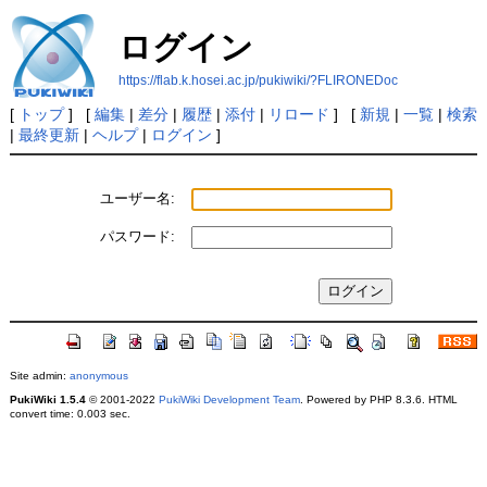
ログイン
https://flab.k.hosei.ac.jp/pukiwiki/?FLIRONEDoc
[
トップ
] [
編集
|
差分
|
履歴
|
添付
|
リロード
] [
新規
|
一覧
|
検索
|
最終更新
|
ヘルプ
|
ログイン
]
ユーザー名:
パスワード:
Site admin:
anonymous
PukiWiki 1.5.4
© 2001-2022
PukiWiki Development Team
. Powered by PHP 8.3.6. HTML
convert time: 0.003 sec.