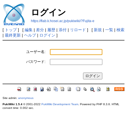
ログイン
https://flab.k.hosei.ac.jp/pukiwiki/?Fujita-e
[
トップ
] [
編集
|
差分
|
履歴
|
添付
|
リロード
] [
新規
|
一覧
|
検索
|
最終更新
|
ヘルプ
|
ログイン
]
ユーザー名:
パスワード:
Site admin:
anonymous
PukiWiki 1.5.4
© 2001-2022
PukiWiki Development Team
. Powered by PHP 8.3.6. HTML
convert time: 0.002 sec.