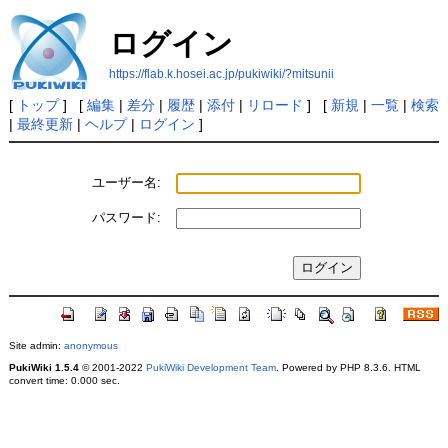
ログイン
https://flab.k.hosei.ac.jp/pukiwiki/?mitsunii
[
トップ
] [
編集
|
差分
|
履歴
|
添付
|
リロード
] [
新規
|
一覧
|
検索
|
最終更新
|
ヘルプ
|
ログイン
]
ユーザー名:
パスワード:
Site admin:
anonymous
PukiWiki 1.5.4
© 2001-2022
PukiWiki Development Team
. Powered by PHP 8.3.6. HTML
convert time: 0.000 sec.