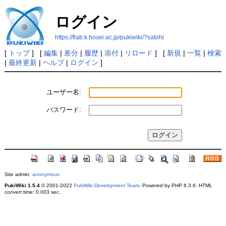
ログイン
https://flab.k.hosei.ac.jp/pukiwiki/?satohi
[
トップ
] [
編集
|
差分
|
履歴
|
添付
|
リロード
] [
新規
|
一覧
|
検索
|
最終更新
|
ヘルプ
|
ログイン
]
ユーザー名:
パスワード:
Site admin:
anonymous
PukiWiki 1.5.4
© 2001-2022
PukiWiki Development Team
. Powered by PHP 8.3.6. HTML
convert time: 0.003 sec.