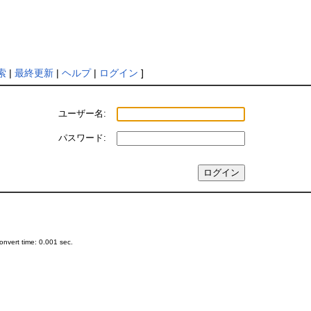
索
|
最終更新
|
ヘルプ
|
ログイン
]
ユーザー名:
パスワード:
nvert time: 0.001 sec.