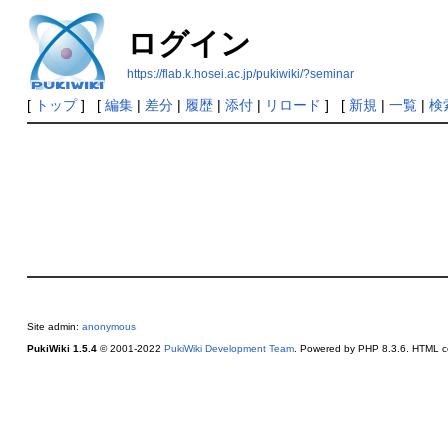
ログイン
https://flab.k.hosei.ac.jp/pukiwiki/?seminar
[
トップ
] [
編集
|
差分
|
履歴
|
添付
|
リロード
] [
新規
|
一覧
|
検
Site admin:
anonymous
PukiWiki 1.5.4
© 2001-2022
PukiWiki Development Team
. Powered by PHP 8.3.6. HTML co