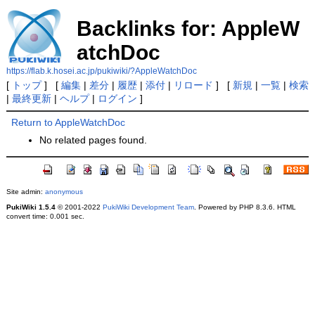
Backlinks for: AppleW
atchDoc
https://flab.k.hosei.ac.jp/pukiwiki/?AppleWatchDoc
[
トップ
] [
編集
|
差分
|
履歴
|
添付
|
リロード
] [
新規
|
一覧
|
検索
|
最終更新
|
ヘルプ
|
ログイン
]
Return to AppleWatchDoc
No related pages found.
Site admin:
anonymous
PukiWiki 1.5.4
© 2001-2022
PukiWiki Development Team
. Powered by PHP 8.3.6. HTML
convert time: 0.001 sec.