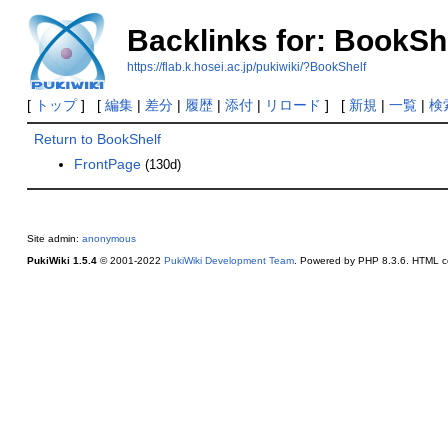
Backlinks for: BookSh
https://flab.k.hosei.ac.jp/pukiwiki/?BookShelf
[
トップ
] [
編集
|
差分
|
履歴
|
添付
|
リロード
] [
新規
|
一覧
|
検
Return to BookShelf
FrontPage
(130d)
Site admin:
anonymous
PukiWiki 1.5.4
© 2001-2022
PukiWiki Development Team
. Powered by PHP 8.3.6. HTML co