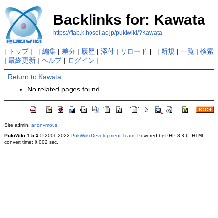
Backlinks for: Kawata
https://flab.k.hosei.ac.jp/pukiwiki/?Kawata
[
トップ
] [
編集
|
差分
|
履歴
|
添付
|
リロード
] [
新規
|
一覧
|
検索
|
最終更新
|
ヘルプ
|
ログイン
]
Return to Kawata
No related pages found.
Site admin:
anonymous
PukiWiki 1.5.4
© 2001-2022
PukiWiki Development Team
. Powered by PHP 8.3.6. HTML
convert time: 0.002 sec.