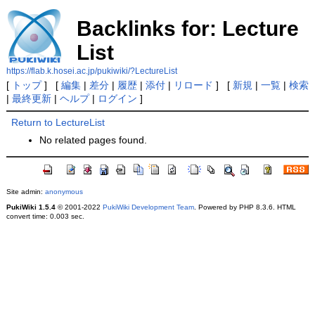
Backlinks for: Lecture
List
https://flab.k.hosei.ac.jp/pukiwiki/?LectureList
[
トップ
] [
編集
|
差分
|
履歴
|
添付
|
リロード
] [
新規
|
一覧
|
検索
|
最終更新
|
ヘルプ
|
ログイン
]
Return to LectureList
No related pages found.
Site admin:
anonymous
PukiWiki 1.5.4
© 2001-2022
PukiWiki Development Team
. Powered by PHP 8.3.6. HTML
convert time: 0.003 sec.