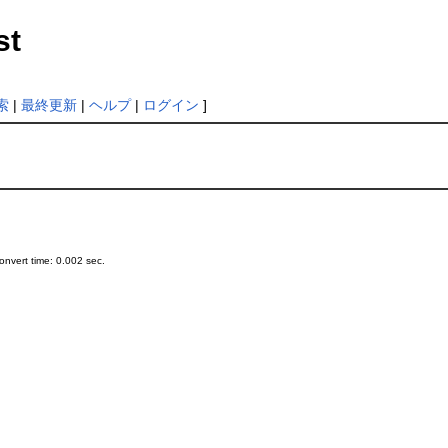
st
索
|
最終更新
|
ヘルプ
|
ログイン
]
nvert time: 0.002 sec.