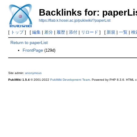
Backlinks for: paperLi
https://flab.k.hosei.ac.jp/pukiwiki/?paperList
[
トップ
] [
編集
|
差分
|
履歴
|
添付
|
リロード
] [
新規
|
一覧
|
検
Return to paperList
FrontPage
(129d)
Site admin:
anonymous
PukiWiki 1.5.4
© 2001-2022
PukiWiki Development Team
. Powered by PHP 8.3.6. HTML co